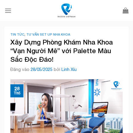
Bỏ
qua
nội
dung
TIN TỨC
,
TƯ VẤN SET UP NHA KHOA
Xây Dựng Phòng Khám Nha Khoa
“Vạn Người Mê” với Palette Màu
Sắc Độc Đáo!
Đăng vào
28/05/2025
bởi
Linh Xíu
28
Th5