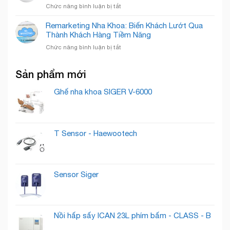
Smile
Cười,
ở
Chức năng bình luận bị tắt
Bí
Chuẩn
Xây
Quyết
Mực
Dựng
Remarketing Nha Khoa: Biến Khách Lướt Qua
“Nuôi
Quốc
Thương
Thành Khách Hàng Tiềm Năng
Dưỡng”
Tế
Hiệu
Lead
ở
Chức năng bình luận bị tắt
Phòng
Thành
Remarketing
Khám
Khách
Nha
Nha
Hàng
Sản phẩm mới
Khoa:
Khoa
Trung
Biến
Cần
Thành
Khách
Ghế nha khoa SIGER V-6000
Có
Lướt
Những
Qua
Gì
Thành
?
Khách
T Sensor - Haewootech
Hàng
Tiềm
Năng
Sensor Siger
Nồi hấp sấy ICAN 23L phím bấm - CLASS - B