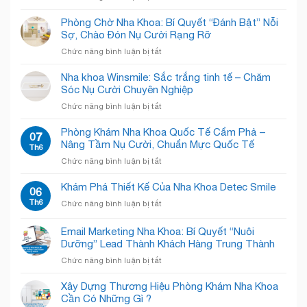
Mắc
Kẹt
Phòng Chờ Nha Khoa: Bí Quyết “Đánh Bật” Nỗi
Trong
Sợ, Chào Đón Nụ Cười Rạng Rỡ
Phòng
ở
Chức năng bình luận bị tắt
Khám
Phòng
Nha
Chờ
Nha khoa Winsmile: Sắc trắng tinh tế – Chăm
Khoa
Nha
Sóc Nụ Cười Chuyên Nghiệp
Chật
Khoa:
Chội?
ở
Chức năng bình luận bị tắt
Bí
Giải
Nha
Quyết
Pháp
khoa
Phòng Khám Nha Khoa Quốc Tế Cẩm Phả –
“Đánh
07
“Open
Winsmile:
Nâng Tầm Nụ Cười, Chuẩn Mực Quốc Tế
Bật”
Th6
Concept”
Sắc
Nỗi
Giải
ở
Chức năng bình luận bị tắt
trắng
Sợ,
Phóng
Phòng
tinh
Chào
Không
Khám
Khám Phá Thiết Kế Của Nha Khoa Detec Smile
tế
06
Đón
Gian!
Nha
–
Th6
Nụ
ở
Chức năng bình luận bị tắt
Khoa
Chăm
Cười
Khám
Quốc
Sóc
Rạng
Phá
Email Marketing Nha Khoa: Bí Quyết “Nuôi
Tế
Nụ
Rỡ
Thiết
Cẩm
Dưỡng” Lead Thành Khách Hàng Trung Thành
Cười
Kế
Phả
Chuyên
ở
Chức năng bình luận bị tắt
Của
–
Nghiệp
Email
Nha
Nâng
Marketing
Khoa
Xây Dựng Thương Hiệu Phòng Khám Nha Khoa
Tầm
Nha
Detec
Cần Có Những Gì ?
Nụ
Khoa: