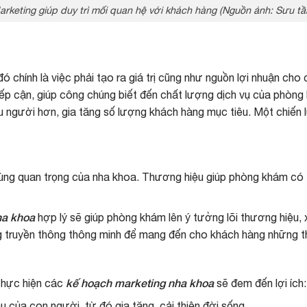
arketing giúp duy trì mối quan hệ với khách hàng (Nguồn ảnh: Sưu tầ
ó chính là việc phải tạo ra giá trị cũng như nguồn lợi nhuận c
ếp cận, giúp công chúng biết đến chất lượng dịch vụ của phòng
u người hơn, gia tăng số lượng khách hàng mục tiêu. Một chiến
ùng quan trọng của nha khoa. Thương hiệu giúp phòng khám có 
ha khoa
hợp lý sẽ giúp phòng khám lên ý tưởng lõi thương hiệu, 
g truyền thông thông minh để mang đến cho khách hàng những t
kế hoạch marketing nha khoa
thực hiện các
sẽ đem đến lợi ích:
u của con người, từ đó gia tăng, cải thiện đời sống