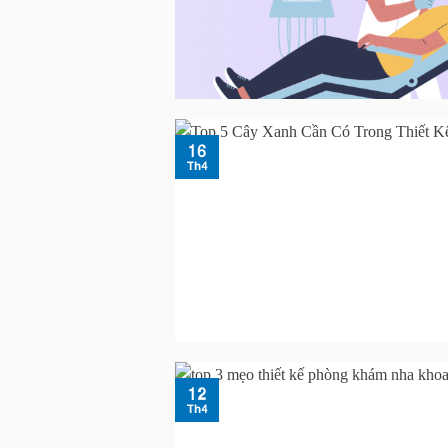
16
Th4
12
Th4