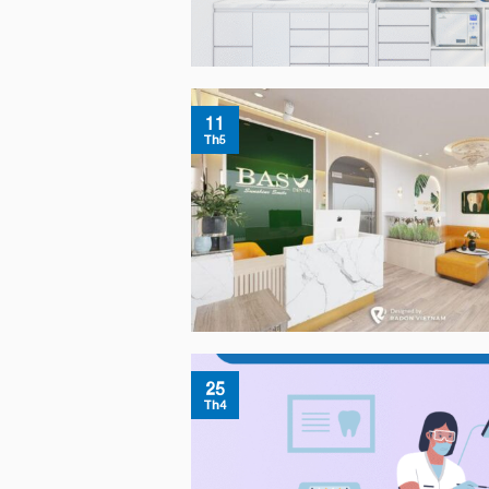
11
Th5
25
Th4