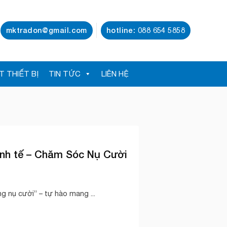
mktradon@gmail.com
hotline: 088 654 5858
T THIẾT BỊ
TIN TỨC
LIÊN HỆ
inh tế – Chăm Sóc Nụ Cười
g nụ cười” – tự hào mang ...