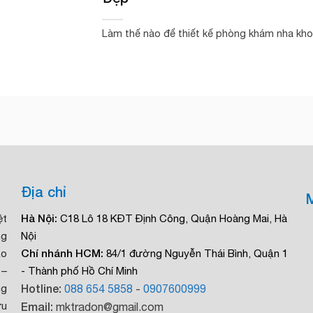
Làm thế nào để thiết kế phòng khám nha khoa
Địa chỉ
Hà Nội:
ệt
C18 Lô 18 KĐT Định Công, Quận Hoàng Mai, Hà
ng
Nội
Chí nhánh HCM:
ạo
84/1 đường Nguyễn Thái Bình, Quận 1
 –
- Thành phố Hồ Chí Minh
Hotline:
ng
088 654 5858
-
0907600999
ưu
Email:
mktradon@gmail.com