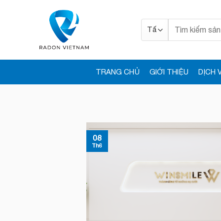
Bỏ
qua
Tìm
nội
kiếm:
dung
TRANG CHỦ
GIỚI THIỆU
DỊCH 
08
Th6