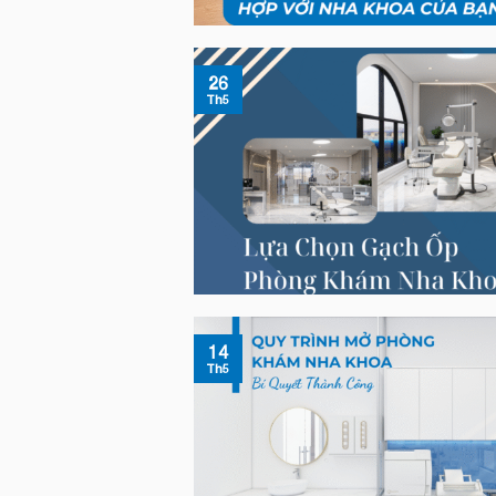
26
Th5
14
Th5