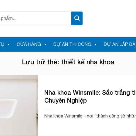
VỤ
CỬA HÀNG
DỰ ÁN THI CÔNG
DỰ ÁN LẮP ĐẶ
Lưu trữ thẻ:
thiết kế nha khoa
Nha khoa Winsmile: Sắc trắng t
Chuyên Nghiệp
Nha khoa Winsmile – nơi “thành công từ nhữn