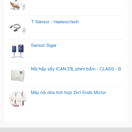
Lướt
Những
Qua
Gì
Thành
?
Khách
T Sensor - Haewootech
Hàng
Tiềm
Năng
Sensor Siger
Nồi hấp sấy ICAN 23L phím bấm - CLASS - B
Máy nội nha tích hợp 2in1 Endo Motor