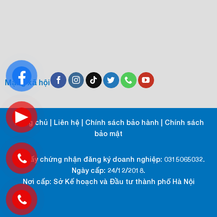
Mạng xã hội
Trang chủ
|
Liên hệ
|
Chính sách bảo hành
|
Chính sách
bảo mật
Số giấy chứng nhận đăng ký doanh nghiệp: 0315065032.
Ngày cấp: 24/12/2018.
Nơi cấp: Sở Kế hoạch và Đầu tư thành phố Hà Nội