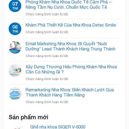
khoa
Phòng Khám Nha Khoa Quốc Tế Cẩm Phả –
“Đánh
07
“Open
Winsmile:
Nâng Tầm Nụ Cười, Chuẩn Mực Quốc Tế
Bật”
Th6
Concept”
Sắc
Nỗi
Giải
ở
Chức năng bình luận bị tắt
trắng
Sợ,
Phóng
Phòng
tinh
Chào
Không
Khám
Khám Phá Thiết Kế Của Nha Khoa Detec Smile
tế
06
Đón
Gian!
Nha
–
Th6
Nụ
ở
Chức năng bình luận bị tắt
Khoa
Chăm
Cười
Khám
Quốc
Sóc
Rạng
Phá
Email Marketing Nha Khoa: Bí Quyết “Nuôi
Tế
Nụ
Rỡ
Thiết
Cẩm
Dưỡng” Lead Thành Khách Hàng Trung Thành
Cười
Kế
Phả
Chuyên
ở
Chức năng bình luận bị tắt
Của
–
Nghiệp
Email
Nha
Nâng
Marketing
Khoa
Xây Dựng Thương Hiệu Phòng Khám Nha Khoa
Tầm
Nha
Detec
Cần Có Những Gì ?
Nụ
Khoa:
Smile
Cười,
ở
Chức năng bình luận bị tắt
Bí
Chuẩn
Xây
Quyết
Mực
Dựng
Remarketing Nha Khoa: Biến Khách Lướt Qua
“Nuôi
Quốc
Thương
Thành Khách Hàng Tiềm Năng
Dưỡng”
Tế
Hiệu
Lead
ở
Chức năng bình luận bị tắt
Phòng
Thành
Remarketing
Khám
Khách
Nha
Nha
Hàng
Sản phẩm mới
Khoa:
Khoa
Trung
Biến
Cần
Thành
Khách
Ghế nha khoa SIGER V-6000
Có