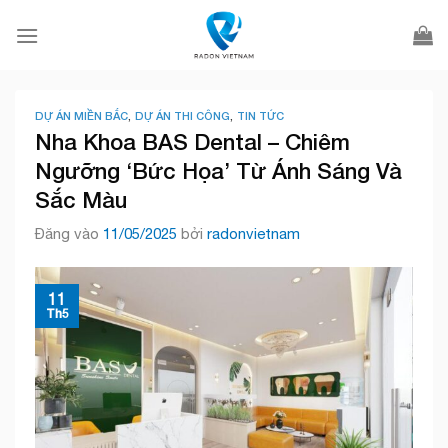
Bỏ
qua
nội
dung
DỰ ÁN MIỀN BẮC
,
DỰ ÁN THI CÔNG
,
TIN TỨC
Nha Khoa BAS Dental – Chiêm
Ngưỡng ‘Bức Họa’ Từ Ánh Sáng Và
Sắc Màu
Đăng vào
11/05/2025
bởi
radonvietnam
11
Th5