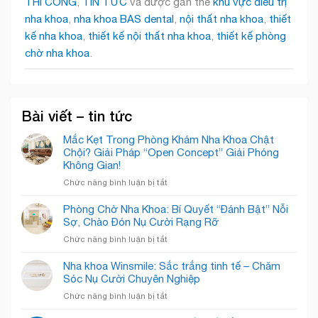
THI CÔNG
,
TIN TỨC
và được gắn thẻ
khu vực điều trị
nha khoa
,
nha khoa BAS dental
,
nội thất nha khoa
,
thiết
kế nha khoa
,
thiết kế nội thất nha khoa
,
thiết kế phòng
chờ nha khoa
.
Bài viết – tin tức
Mắc Kẹt Trong Phòng Khám Nha Khoa Chật
Chội? Giải Pháp “Open Concept” Giải Phóng
Không Gian!
ở
Chức năng bình luận bị tắt
Mắc
Kẹt
Phòng Chờ Nha Khoa: Bí Quyết “Đánh Bật” Nỗi
Trong
Sợ, Chào Đón Nụ Cười Rạng Rỡ
Phòng
ở
Chức năng bình luận bị tắt
Khám
Phòng
Nha
Chờ
Nha khoa Winsmile: Sắc trắng tinh tế – Chăm
Khoa
Nha
Sóc Nụ Cười Chuyên Nghiệp
Chật
Khoa:
Chội?
ở
Chức năng bình luận bị tắt
Bí
Giải
Nha
Quyết
Pháp