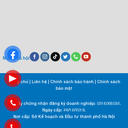
Mạng xã hội
Trang chủ
|
Liên hệ
|
Chính sách bảo hành
|
Chính sách
bảo mật
Số giấy chứng nhận đăng ký doanh nghiệp: 0315065032.
Ngày cấp: 24/12/2018.
Nơi cấp: Sở Kế hoạch và Đầu tư thành phố Hà Nội