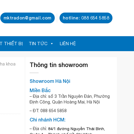
mktradon@gmail.com
hotline: 088 654 5858
T THIẾT BỊ
TIN TỨC
LIÊN HỆ
Thông tin showroom
nha khoa
Showroom Hà Nội
Miền Bắc
– Địa chỉ: số 3 Trần Nguyên Đán, Phường
Định Công, Quận Hoàng Mai, Hà Nội
– ĐT:
088 654 5858
Chi nhánh HCM:
– Địa chỉ:
84/1 đường Nguyễn Thái Bình,