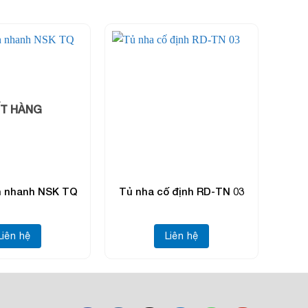
T HÀNG
n nhanh NSK TQ
Tủ nha cố định RD-TN 03
Tủ n
Liên hệ
Liên hệ