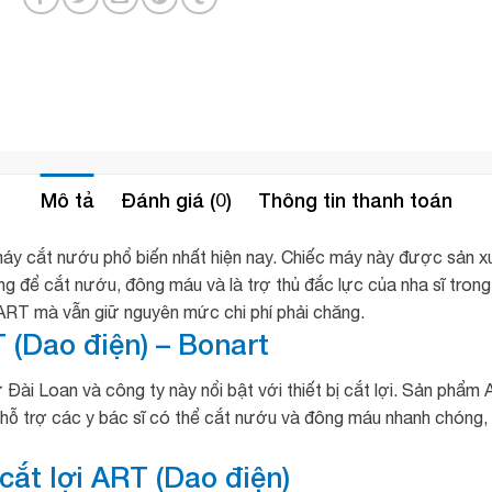
Mô tả
Đánh giá (0)
Thông tin thanh toán
máy cắt nướu phổ biến nhất hiện nay. Chiếc máy này được sản x
ùng để cắt nướu, đông máu và là trợ thủ đắc lực của nha sĩ trong
ART mà vẫn giữ nguyên mức chi phí phải chăng.
T (Dao điện) – Bonart
Đài Loan và công ty này nổi bật với thiết bị cắt lợi. Sản phẩm A
m hỗ trợ các y bác sĩ có thể cắt nướu và đông máu nhanh chóng,
 cắt lợi ART (Dao điện)