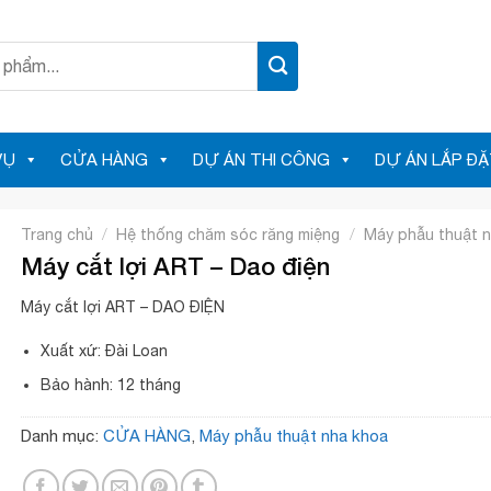
VỤ
CỬA HÀNG
DỰ ÁN THI CÔNG
DỰ ÁN LẮP ĐẶ
/
/
Trang chủ
Hệ thống chăm sóc răng miệng
Máy phẫu thuật 
Máy cắt lợi ART – Dao điện
Máy cắt lợi ART – DAO ĐIỆN
Xuất xứ: Đài Loan
Bảo hành: 12 tháng
Danh mục:
CỬA HÀNG
,
Máy phẫu thuật nha khoa