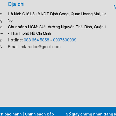
Địa chỉ
Hà Nội:
ệt
C18 Lô 18 KĐT Định Công, Quận Hoàng Mai, Hà
ng
Nội
Chí nhánh HCM:
ạo
84/1 đường Nguyễn Thái Bình, Quận 1
 –
- Thành phố Hồ Chí Minh
Hotline:
ng
088 654 5858
-
0907600999
ưu
Email:
mktradon@gmail.com
ch bảo hành
|
Chính sách bảo
Số giấy chứng nhận đăng k