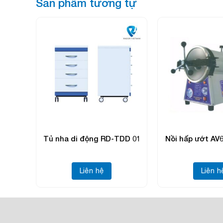
Sản phẩm tương tự
Tủ nha di động RD-TDD 01
Nồi hấp ướt AV6
Liên hệ
Liên h