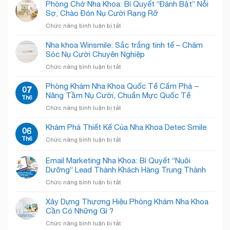
Kẹt
Phòng Chờ Nha Khoa: Bí Quyết “Đánh Bật” Nỗi
Trong
Sợ, Chào Đón Nụ Cười Rạng Rỡ
Phòng
ở
Chức năng bình luận bị tắt
Khám
Phòng
Nha
Chờ
Nha khoa Winsmile: Sắc trắng tinh tế – Chăm
Khoa
Nha
Sóc Nụ Cười Chuyên Nghiệp
Chật
Khoa:
Chội?
ở
Chức năng bình luận bị tắt
Bí
Giải
Nha
Quyết
Pháp
khoa
Phòng Khám Nha Khoa Quốc Tế Cẩm Phả –
“Đánh
07
“Open
Winsmile:
Nâng Tầm Nụ Cười, Chuẩn Mực Quốc Tế
Bật”
Th6
Concept”
Sắc
Nỗi
Giải
ở
Chức năng bình luận bị tắt
trắng
Sợ,
Phóng
Phòng
tinh
Chào
Không
Khám
Khám Phá Thiết Kế Của Nha Khoa Detec Smile
tế
06
Đón
Gian!
Nha
–
Th6
Nụ
ở
Chức năng bình luận bị tắt
Khoa
Chăm
Cười
Khám
Quốc
Sóc
Rạng
Phá
Email Marketing Nha Khoa: Bí Quyết “Nuôi
Tế
Nụ
Rỡ
Thiết
Cẩm
Dưỡng” Lead Thành Khách Hàng Trung Thành
Cười
Kế
Phả
Chuyên
ở
Chức năng bình luận bị tắt
Của
–
Nghiệp
Email
Nha
Nâng
Marketing
Khoa
Xây Dựng Thương Hiệu Phòng Khám Nha Khoa
Tầm
Nha
Detec
Cần Có Những Gì ?
Nụ
Khoa:
Smile
Cười,
ở
Chức năng bình luận bị tắt
Bí
Chuẩn