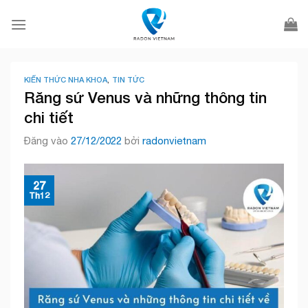
Bỏ
qua
nội
dung
KIẾN THỨC NHA KHOA
,
TIN TỨC
Răng sứ Venus và những thông tin
chi tiết
Đăng vào
27/12/2022
bởi
radonvietnam
27
Th12