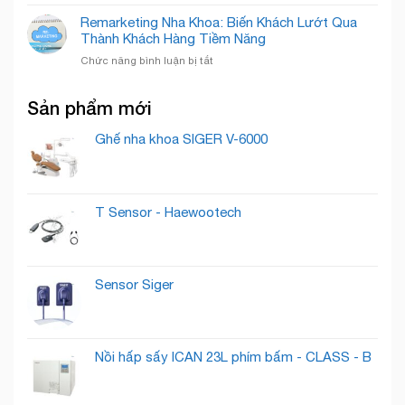
Xây
Quyết
Mực
Dựng
Remarketing Nha Khoa: Biến Khách Lướt Qua
“Nuôi
Quốc
Thương
Thành Khách Hàng Tiềm Năng
Dưỡng”
Tế
Hiệu
Lead
ở
Chức năng bình luận bị tắt
Phòng
Thành
Remarketing
Khám
Khách
Nha
Nha
Hàng
Sản phẩm mới
Khoa:
Khoa
Trung
Biến
Cần
Thành
Khách
Ghế nha khoa SIGER V-6000
Có
Lướt
Những
Qua
Gì
Thành
?
Khách
T Sensor - Haewootech
Hàng
Tiềm
Năng
Sensor Siger
Nồi hấp sấy ICAN 23L phím bấm - CLASS - B