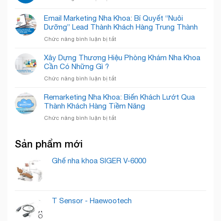
Khoa
Chăm
Cười
Khám
Quốc
Sóc
Rạng
Phá
Email Marketing Nha Khoa: Bí Quyết “Nuôi
Tế
Nụ
Rỡ
Thiết
Cẩm
Dưỡng” Lead Thành Khách Hàng Trung Thành
Cười
Kế
Phả
Chuyên
ở
Chức năng bình luận bị tắt
Của
–
Nghiệp
Email
Nha
Nâng
Marketing
Khoa
Xây Dựng Thương Hiệu Phòng Khám Nha Khoa
Tầm
Nha
Detec
Cần Có Những Gì ?
Nụ
Khoa:
Smile
Cười,
ở
Chức năng bình luận bị tắt
Bí
Chuẩn
Xây
Quyết
Mực
Dựng
Remarketing Nha Khoa: Biến Khách Lướt Qua
“Nuôi
Quốc
Thương
Thành Khách Hàng Tiềm Năng
Dưỡng”
Tế
Hiệu
Lead
ở
Chức năng bình luận bị tắt
Phòng
Thành
Remarketing
Khám
Khách
Nha
Nha
Hàng
Sản phẩm mới
Khoa:
Khoa
Trung
Biến
Cần
Thành
Khách
Ghế nha khoa SIGER V-6000
Có
Lướt
Những
Qua
Gì
Thành
?
Khách
T Sensor - Haewootech
Hàng
Tiềm
Năng