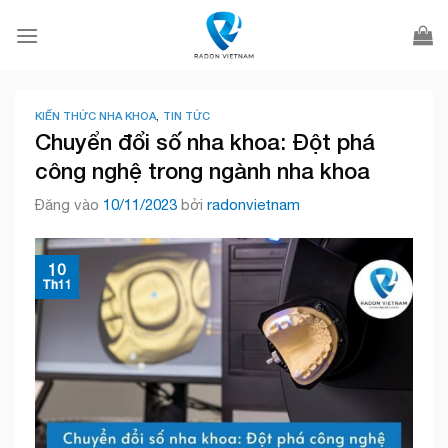
Bỏ
qua
nội
dung
KIẾN THỨC NHA KHOA
,
TIN TỨC
Chuyển đổi số nha khoa: Đột phá
công nghệ trong ngành nha khoa
Đăng vào
10/11/2023
bởi
radonvietnam
10
Th11