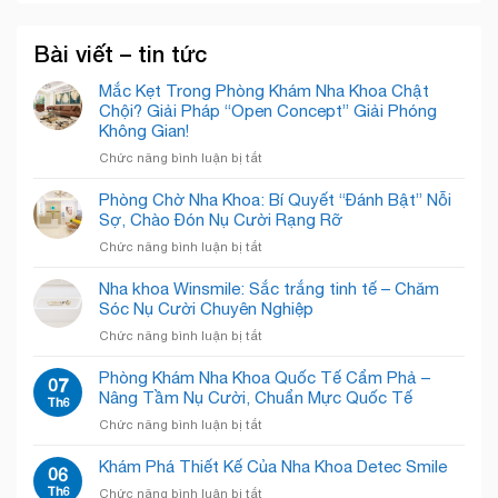
Bài viết – tin tức
Mắc Kẹt Trong Phòng Khám Nha Khoa Chật
Chội? Giải Pháp “Open Concept” Giải Phóng
Không Gian!
ở
Chức năng bình luận bị tắt
Mắc
Kẹt
Phòng Chờ Nha Khoa: Bí Quyết “Đánh Bật” Nỗi
Trong
Sợ, Chào Đón Nụ Cười Rạng Rỡ
Phòng
ở
Chức năng bình luận bị tắt
Khám
Phòng
Nha
Chờ
Nha khoa Winsmile: Sắc trắng tinh tế – Chăm
Khoa
Nha
Sóc Nụ Cười Chuyên Nghiệp
Chật
Khoa:
Chội?
ở
Chức năng bình luận bị tắt
Bí
Giải
Nha
Quyết
Pháp
khoa
Phòng Khám Nha Khoa Quốc Tế Cẩm Phả –
“Đánh
07
“Open
Winsmile:
Nâng Tầm Nụ Cười, Chuẩn Mực Quốc Tế
Bật”
Th6
Concept”
Sắc
Nỗi
Giải
ở
Chức năng bình luận bị tắt
trắng
Sợ,
Phóng
Phòng
tinh
Chào
Không
Khám
Khám Phá Thiết Kế Của Nha Khoa Detec Smile
tế
06
Đón
Gian!
Nha
–
Th6
Nụ
ở
Chức năng bình luận bị tắt