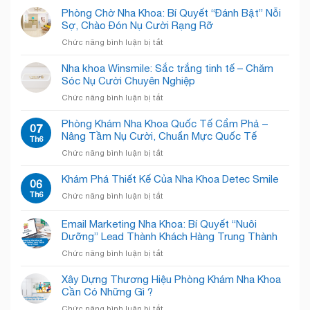
Kẹt
Phòng Chờ Nha Khoa: Bí Quyết “Đánh Bật” Nỗi
Trong
Sợ, Chào Đón Nụ Cười Rạng Rỡ
Phòng
ở
Chức năng bình luận bị tắt
Khám
Phòng
Nha
Chờ
Nha khoa Winsmile: Sắc trắng tinh tế – Chăm
Khoa
Nha
Sóc Nụ Cười Chuyên Nghiệp
Chật
Khoa:
Chội?
ở
Chức năng bình luận bị tắt
Bí
Giải
Nha
Quyết
Pháp
khoa
Phòng Khám Nha Khoa Quốc Tế Cẩm Phả –
“Đánh
07
“Open
Winsmile:
Nâng Tầm Nụ Cười, Chuẩn Mực Quốc Tế
Bật”
Th6
Concept”
Sắc
Nỗi
Giải
ở
Chức năng bình luận bị tắt
trắng
Sợ,
Phóng
Phòng
tinh
Chào
Không
Khám
Khám Phá Thiết Kế Của Nha Khoa Detec Smile
tế
06
Đón
Gian!
Nha
–
Th6
Nụ
ở
Chức năng bình luận bị tắt
Khoa
Chăm
Cười
Khám
Quốc
Sóc
Rạng
Phá
Email Marketing Nha Khoa: Bí Quyết “Nuôi
Tế
Nụ
Rỡ
Thiết
Cẩm
Dưỡng” Lead Thành Khách Hàng Trung Thành
Cười
Kế
Phả
Chuyên
ở
Chức năng bình luận bị tắt
Của
–
Nghiệp
Email
Nha
Nâng
Marketing
Khoa
Xây Dựng Thương Hiệu Phòng Khám Nha Khoa
Tầm
Nha
Detec
Cần Có Những Gì ?
Nụ
Khoa:
Smile
Cười,
ở
Chức năng bình luận bị tắt