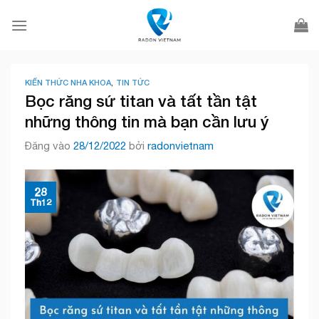
Bỏ
qua
nội
dung
KIẾN THỨC NHA KHOA
,
TIN TỨC
Bọc răng sứ titan và tất tần tật
những thông tin mà bạn cần lưu ý
Đăng vào
28/12/2022
bởi
radonvietnam
28
Th12