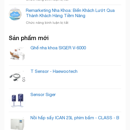
Bí
Chuẩn
Xây
Quyết
Mực
Dựng
Remarketing Nha Khoa: Biến Khách Lướt Qua
“Nuôi
Quốc
Thương
Thành Khách Hàng Tiềm Năng
Dưỡng”
Tế
Hiệu
Lead
ở
Chức năng bình luận bị tắt
Phòng
Thành
Remarketing
Khám
Khách
Nha
Nha
Hàng
Sản phẩm mới
Khoa:
Khoa
Trung
Biến
Cần
Thành
Khách
Ghế nha khoa SIGER V-6000
Có
Lướt
Những
Qua
Gì
Thành
?
Khách
T Sensor - Haewootech
Hàng
Tiềm
Năng
Sensor Siger
Nồi hấp sấy ICAN 23L phím bấm - CLASS - B