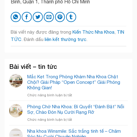
Bình, Quận 1, Thành phố Hồ Chí Minh
Bài viết này được đăng trong
Kiến Thức Nha Khoa
,
TIN
TỨC
. Đánh dấu
liên kết thường trực
.
Bài viết – tin tức
Mắc Kẹt Trong Phòng Khám Nha Khoa Chật
Chội? Giải Pháp “Open Concept” Giải Phóng
Không Gian!
ở
Chức năng bình luận bị tắt
Mắc
Kẹt
Phòng Chờ Nha Khoa: Bí Quyết “Đánh Bật” Nỗi
Trong
Sợ, Chào Đón Nụ Cười Rạng Rỡ
Phòng
ở
Chức năng bình luận bị tắt
Khám
Phòng
Nha
Chờ
Nha khoa Winsmile: Sắc trắng tinh tế – Chăm
Khoa
Nha
Sóc Nụ Cười Chuyên Nghiệp
Chật