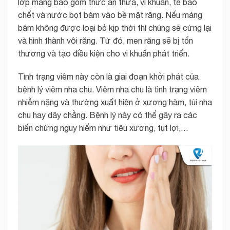
lớp màng bao gồm thức ăn thừa, vi khuẩn, tế bào
chết và nước bọt bám vào bề mặt răng. Nếu mảng
bám không được loại bỏ kịp thời thì chúng sẽ cứng lại
và hình thành vôi răng. Từ đó, men răng sẽ bị tổn
thương và tạo điều kiện cho vi khuẩn phát triển.
Tình trạng viêm này còn là giai đoạn khởi phát của
bệnh lý viêm nha chu. Viêm nha chu là tình trạng viêm
nhiễm nặng và thường xuất hiện ở xương hàm, túi nha
chu hay dây chằng. Bệnh lý này có thể gây ra các
biến chứng nguy hiểm như tiêu xương, tụt lợi,…