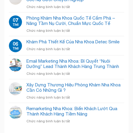
Khoa:
Chội?
ở
Chức năng bình luận bị tắt
Bí
Giải
Nha
Quyết
Pháp
khoa
Phòng Khám Nha Khoa Quốc Tế Cẩm Phả –
“Đánh
07
“Open
Winsmile:
Nâng Tầm Nụ Cười, Chuẩn Mực Quốc Tế
Bật”
Th6
Concept”
Sắc
Nỗi
Giải
ở
Chức năng bình luận bị tắt
trắng
Sợ,
Phóng
Phòng
tinh
Chào
Không
Khám
Khám Phá Thiết Kế Của Nha Khoa Detec Smile
tế
06
Đón
Gian!
Nha
–
Th6
Nụ
ở
Chức năng bình luận bị tắt
Khoa
Chăm
Cười
Khám
Quốc
Sóc
Rạng
Phá
Email Marketing Nha Khoa: Bí Quyết “Nuôi
Tế
Nụ
Rỡ
Thiết
Cẩm
Dưỡng” Lead Thành Khách Hàng Trung Thành
Cười
Kế
Phả
Chuyên
ở
Chức năng bình luận bị tắt
Của
–
Nghiệp
Email
Nha
Nâng
Marketing
Khoa
Xây Dựng Thương Hiệu Phòng Khám Nha Khoa
Tầm
Nha
Detec
Cần Có Những Gì ?
Nụ
Khoa:
Smile
Cười,
ở
Chức năng bình luận bị tắt
Bí
Chuẩn
Xây
Quyết
Mực
Dựng
Remarketing Nha Khoa: Biến Khách Lướt Qua
“Nuôi
Quốc
Thương
Thành Khách Hàng Tiềm Năng
Dưỡng”
Tế
Hiệu
Lead
ở
Chức năng bình luận bị tắt
Phòng
Thành
Remarketing
Khám
Khách
Nha
Nha