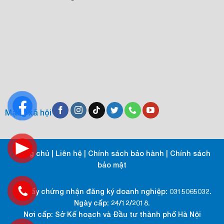
Mạng xã hội
Trang chủ
|
Liên hệ
|
Chính sách bảo hành
|
Chính sách
bảo mật
Số giấy chứng nhận đăng ký doanh nghiệp: 0315065032.
Ngày cấp: 24/12/2018.
Nơi cấp: Sở Kế hoạch và Đầu tư thành phố Hà Nội