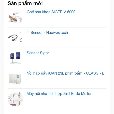
Hàng
Sản phẩm mới
Khoa:
Khoa
Trung
Biến
Cần
Thành
Khách
Ghế nha khoa SIGER V-6000
Có
Lướt
Những
Qua
Gì
Thành
?
Khách
T Sensor - Haewootech
Hàng
Tiềm
Năng
Sensor Siger
Nồi hấp sấy ICAN 23L phím bấm - CLASS - B
Máy nội nha tích hợp 2in1 Endo Motor