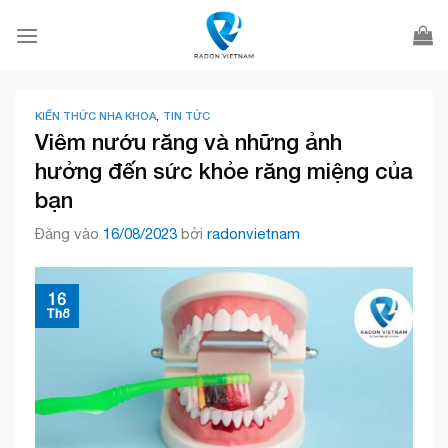
Bỏ
qua
nội
dung
KIẾN THỨC NHA KHOA
,
TIN TỨC
Viêm nướu răng và những ảnh
hưởng đến sức khỏe răng miệng của
bạn
Đăng vào
16/08/2023
bởi
radonvietnam
16
Th8