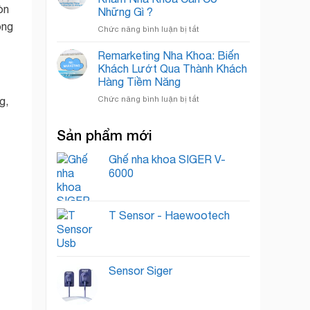
Khoa:
Quốc
òn
Những Gì ?
Bí
Tế
ong
ở
Chức năng bình luận bị tắt
Quyết
Xây
“Nuôi
Dựng
Dưỡng”
Remarketing Nha Khoa: Biến
Thương
Lead
Khách Lướt Qua Thành Khách
Hiệu
Thành
Hàng Tiềm Năng
Phòng
Khách
ở
Chức năng bình luận bị tắt
Khám
Hàng
g,
Remarketing
Nha
Trung
Nha
Khoa
Thành
Sản phẩm mới
Khoa:
Cần
Biến
Có
Khách
Ghế nha khoa SIGER V-
Những
Lướt
Gì
6000
Qua
?
Thành
Khách
T Sensor - Haewootech
Hàng
Tiềm
Năng
Sensor Siger