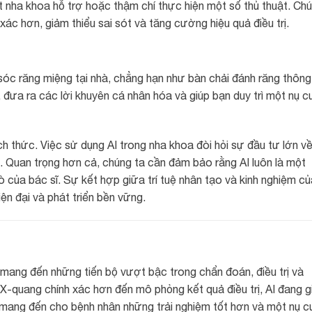
t nha khoa hỗ trợ hoặc thậm chí thực hiện một số thủ thuật. Ch
xác hơn, giảm thiểu sai sót và tăng cường hiệu quả điều trị.
sóc răng miệng tại nhà, chẳng hạn như bàn chải đánh răng thông
 đưa ra các lời khuyên cá nhân hóa và giúp bạn duy trì một nụ c
ch thức. Việc sử dụng AI trong nha khoa đòi hỏi sự đầu tư lớn v
. Quan trọng hơn cả, chúng ta cần đảm bảo rằng AI luôn là một
ò của bác sĩ. Sự kết hợp giữa trí tuệ nhân tạo và kinh nghiệm củ
ện đại và phát triển bền vững.
ang đến những tiến bộ vượt bậc trong chẩn đoán, điều trị và
X-quang chính xác hơn đến mô phỏng kết quả điều trị, AI đang g
 mang đến cho bệnh nhân những trải nghiệm tốt hơn và một nụ c