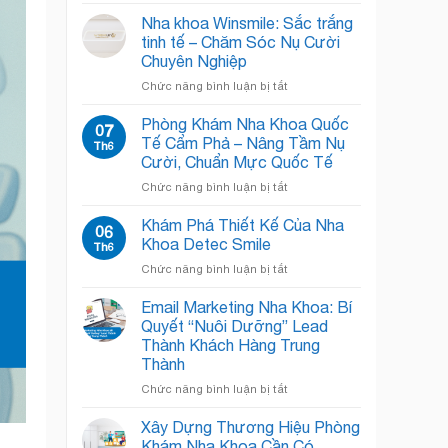
Phòng
Khoa
Chờ
Chật
Nha khoa Winsmile: Sắc trắng
Nha
Chội?
tinh tế – Chăm Sóc Nụ Cười
Khoa:
Giải
Chuyên Nghiệp
Bí
Pháp
ở
Chức năng bình luận bị tắt
Quyết
“Open
Nha
“Đánh
Concept”
khoa
Bật”
Giải
Phòng Khám Nha Khoa Quốc
07
Winsmile:
Nỗi
Phóng
Tế Cẩm Phả – Nâng Tầm Nụ
Th6
Sắc
Sợ,
Không
Cười, Chuẩn Mực Quốc Tế
trắng
Chào
Gian!
ở
Chức năng bình luận bị tắt
tinh
Đón
Phòng
tế
Nụ
Khám
–
Cười
Khám Phá Thiết Kế Của Nha
06
Nha
Chăm
Rạng
Khoa Detec Smile
Th6
Khoa
Sóc
Rỡ
ở
Chức năng bình luận bị tắt
Quốc
Nụ
Khám
Tế
Cười
Phá
Email Marketing Nha Khoa: Bí
Cẩm
Chuyên
Thiết
Phả
Nghiệp
Quyết “Nuôi Dưỡng” Lead
Kế
–
Thành Khách Hàng Trung
Của
Nâng
Thành
Nha
Tầm
Khoa
ở
Chức năng bình luận bị tắt
Nụ
Detec
Email
Cười,
Smile
Marketing
Chuẩn
Xây Dựng Thương Hiệu Phòng
Nha
Mực
Khám Nha Khoa Cần Có