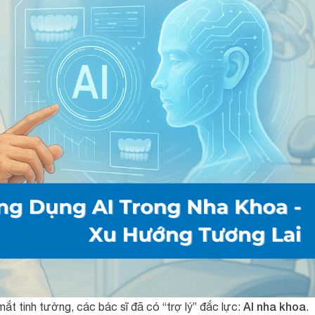
AI nha khoa
ắt tinh tường, các bác sĩ đã có “trợ lý” đắc lực:
.