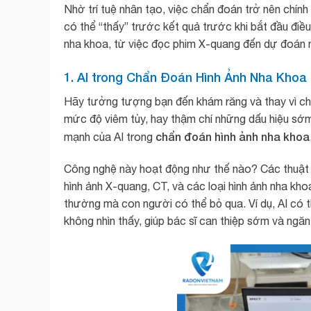
Nhờ trí tuệ nhân tạo, việc chẩn đoán trở nên chín
có thể “thấy” trước kết quả trước khi bắt đầu điều 
nha khoa, từ việc đọc phim X-quang đến dự đoán n
1. AI trong Chẩn Đoán Hình Ảnh Nha Khoa
Hãy tưởng tượng bạn đến khám răng và thay vì chỉ n
mức độ viêm tủy, hay thậm chí những dấu hiệu sớ
chẩn đoán hình ảnh nha khoa
mạnh của AI trong
Công nghệ này hoạt động như thế nào? Các thuật t
hình ảnh X-quang, CT, và các loại hình ảnh nha kh
thường mà con người có thể bỏ qua. Ví dụ, AI có 
không nhìn thấy, giúp bác sĩ can thiệp sớm và ngăn