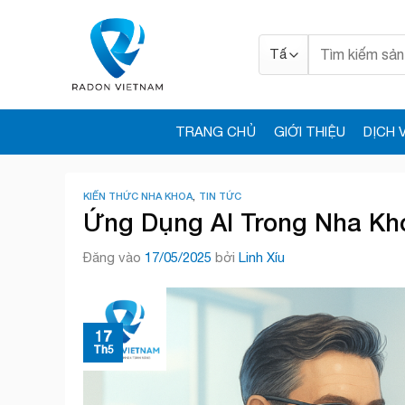
Bỏ
qua
Tìm
nội
kiếm:
dung
TRANG CHỦ
GIỚI THIỆU
DỊCH 
KIẾN THỨC NHA KHOA
,
TIN TỨC
Ứng Dụng AI Trong Nha Kh
Đăng vào
17/05/2025
bởi
Linh Xíu
17
Th5