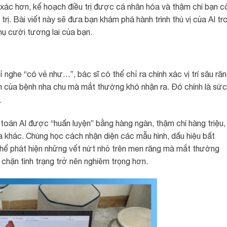
h xác hơn, kế hoạch điều trị được cá nhân hóa và thậm chí bạn c
trị. Bài viết này sẽ đưa bạn khám phá hành trình thú vị của AI tr
ụ cười tương lai của bạn.
ghe “có vẻ như…”, bác sĩ có thể chỉ ra chính xác vị trí sâu răn
m của bệnh nha chu mà mắt thường khó nhận ra. Đó chính là sức
.
oán AI được “huấn luyện” bằng hàng ngàn, thậm chí hàng triệu,
oa khác. Chúng học cách nhận diện các mẫu hình, dấu hiệu bất
thể phát hiện những vết nứt nhỏ trên men răng mà mắt thường
 chặn tình trạng trở nên nghiêm trọng hơn.