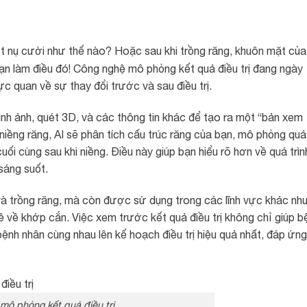
ột nụ cười như thế nào? Hoặc sau khi trồng răng, khuôn mặt của
ạn làm điều đó! Công nghệ mô phỏng kết quả điều trị đang ngày
c quan về sự thay đổi trước và sau điều trị.
h ảnh, quét 3D, và các thông tin khác để tạo ra một “bản xem
p niềng răng, AI sẽ phân tích cấu trúc răng của bạn, mô phỏng quá
cuối cùng sau khi niềng. Điều này giúp bạn hiểu rõ hơn về quá trìn
 sáng suốt.
à trồng răng, mà còn được sử dụng trong các lĩnh vực khác nh
đề về khớp cắn. Việc xem trước kết quả điều trị không chỉ giúp b
bệnh nhân cùng nhau lên kế hoạch điều trị hiệu quả nhất, đáp ứng
 mô phỏng kết quả điều trị