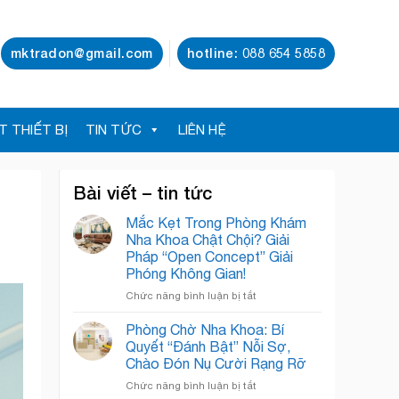
mktradon@gmail.com
hotline: 088 654 5858
T THIẾT BỊ
TIN TỨC
LIÊN HỆ
Bài viết – tin tức
Mắc Kẹt Trong Phòng Khám
Nha Khoa Chật Chội? Giải
Pháp “Open Concept” Giải
Phóng Không Gian!
ở
Chức năng bình luận bị tắt
Mắc
Kẹt
Phòng Chờ Nha Khoa: Bí
Trong
Quyết “Đánh Bật” Nỗi Sợ,
Phòng
Chào Đón Nụ Cười Rạng Rỡ
Khám
ở
Chức năng bình luận bị tắt
Nha