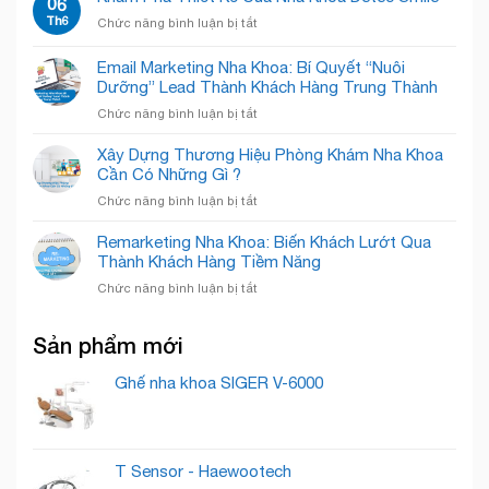
06
Đón
Gian!
Nha
–
Th6
Nụ
ở
Chức năng bình luận bị tắt
Khoa
Chăm
Cười
Khám
Quốc
Sóc
Rạng
Phá
Email Marketing Nha Khoa: Bí Quyết “Nuôi
Tế
Nụ
Rỡ
Thiết
Cẩm
Dưỡng” Lead Thành Khách Hàng Trung Thành
Cười
Kế
Phả
Chuyên
ở
Chức năng bình luận bị tắt
Của
–
Nghiệp
Email
Nha
Nâng
Marketing
Khoa
Xây Dựng Thương Hiệu Phòng Khám Nha Khoa
Tầm
Nha
Detec
Cần Có Những Gì ?
Nụ
Khoa:
Smile
Cười,
ở
Chức năng bình luận bị tắt
Bí
Chuẩn
Xây
Quyết
Mực
Dựng
Remarketing Nha Khoa: Biến Khách Lướt Qua
“Nuôi
Quốc
Thương
Thành Khách Hàng Tiềm Năng
Dưỡng”
Tế
Hiệu
Lead
ở
Chức năng bình luận bị tắt
Phòng
Thành
Remarketing
Khám
Khách
Nha
Nha
Hàng
Sản phẩm mới
Khoa:
Khoa
Trung
Biến
Cần
Thành
Khách
Ghế nha khoa SIGER V-6000
Có
Lướt
Những
Qua
Gì
Thành
?
Khách
T Sensor - Haewootech
Hàng