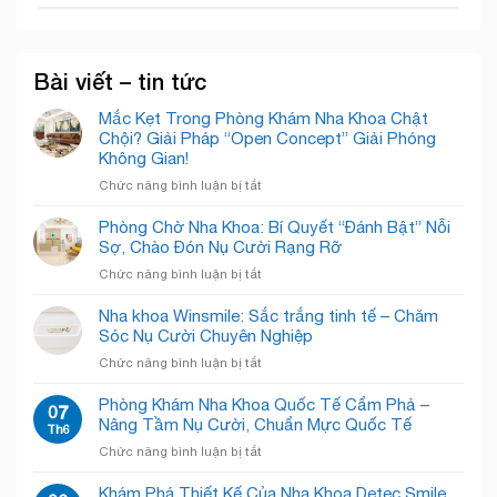
Bài viết – tin tức
Mắc Kẹt Trong Phòng Khám Nha Khoa Chật
Chội? Giải Pháp “Open Concept” Giải Phóng
Không Gian!
ở
Chức năng bình luận bị tắt
Mắc
Kẹt
Phòng Chờ Nha Khoa: Bí Quyết “Đánh Bật” Nỗi
Trong
Sợ, Chào Đón Nụ Cười Rạng Rỡ
Phòng
ở
Chức năng bình luận bị tắt
Khám
Phòng
Nha
Chờ
Nha khoa Winsmile: Sắc trắng tinh tế – Chăm
Khoa
Nha
Sóc Nụ Cười Chuyên Nghiệp
Chật
Khoa:
Chội?
ở
Chức năng bình luận bị tắt
Bí
Giải
Nha
Quyết
Pháp
khoa
Phòng Khám Nha Khoa Quốc Tế Cẩm Phả –
“Đánh
07
“Open
Winsmile:
Nâng Tầm Nụ Cười, Chuẩn Mực Quốc Tế
Bật”
Th6
Concept”
Sắc
Nỗi
Giải
ở
Chức năng bình luận bị tắt
trắng
Sợ,
Phóng
Phòng
tinh
Chào
Không
Khám
Khám Phá Thiết Kế Của Nha Khoa Detec Smile
tế