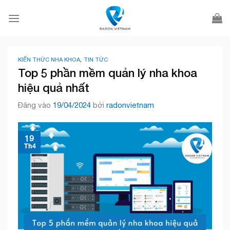
Bỏ
qua
nội
dung
KIẾN THỨC NHA KHOA
,
TIN TỨC
Top 5 phần mềm quản lý nha khoa
hiệu quả nhất
Đăng vào
19/04/2024
bởi
radonvietnam
19
Th4