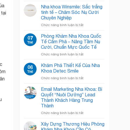
Phòng
Khoa
của
Chờ
Chật
Nha khoa Winsmile: Sắc trắng
Nha
Chội?
tinh tế – Chăm Sóc Nụ Cười
tại
Khoa:
Giải
Chuyên Nghiệp
Bí
Pháp
ở
Chức năng bình luận bị tắt
Quyết
“Open
Nha
“Đánh
Concept”
khoa
Bật”
Giải
Phòng Khám Nha Khoa Quốc
07
Winsmile:
Nỗi
Phóng
Tế Cẩm Phả – Nâng Tầm Nụ
Th6
Sắc
Sợ,
Không
Cười, Chuẩn Mực Quốc Tế
trắng
Chào
Gian!
ở
Chức năng bình luận bị tắt
tinh
Đón
Phòng
tế
Nụ
ếc
Khám
–
Cười
Khám Phá Thiết Kế Của Nha
06
Nha
Chăm
Rạng
Khoa Detec Smile
gồm
Th6
Khoa
Sóc
Rỡ
ở
Chức năng bình luận bị tắt
gân
Quốc
Nụ
Khám
Tế
Cười
Phá
Email Marketing Nha Khoa: Bí
Cẩm
Chuyên
Thiết
Phả
Nghiệp
Quyết “Nuôi Dưỡng” Lead
Kế
–
u
Thành Khách Hàng Trung
Của
Nâng
Thành
Nha
Tầm
Khoa
ở
Chức năng bình luận bị tắt
Nụ
Detec
Email
Cười,
Smile
Marketing
Chuẩn
Xây Dựng Thương Hiệu Phòng
Nha
Mực
Khám Nha Khoa Cần Có