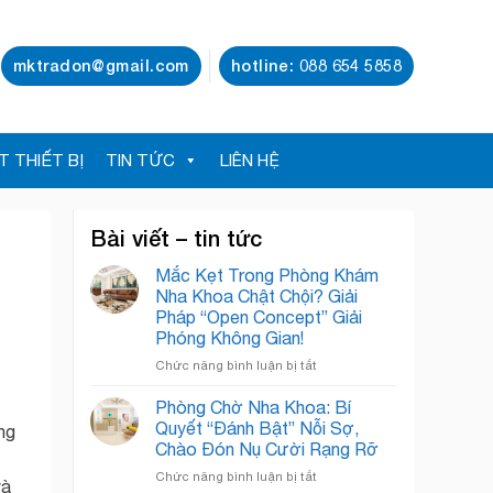
mktradon@gmail.com
hotline: 088 654 5858
T THIẾT BỊ
TIN TỨC
LIÊN HỆ
Bài viết – tin tức
Mắc Kẹt Trong Phòng Khám
Nha Khoa Chật Chội? Giải
Pháp “Open Concept” Giải
Phóng Không Gian!
ở
Chức năng bình luận bị tắt
Mắc
Kẹt
Phòng Chờ Nha Khoa: Bí
Trong
Quyết “Đánh Bật” Nỗi Sợ,
ụng
Phòng
Chào Đón Nụ Cười Rạng Rỡ
Khám
ở
Chức năng bình luận bị tắt
Nha
và