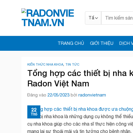
Bỏ
qua
Tìm
nội
kiếm:
dung
TRANG CHỦ
GIỚI THIỆU
DỊCH 
KIẾN THỨC NHA KHOA
,
TIN TỨC
Tổng hợp các thiết bị nha 
Radon Việt Nam
Đăng vào
22/05/2023
bởi
radonvietnam
22
Th5
Thiết bị nha khoa là những dụng cụ không thể thiếu
cụ nha khoa giúp cho các nha sĩ thực hiện công vi
mang lại sự thoải mái và tin tưởng cho bệnh nhân. T