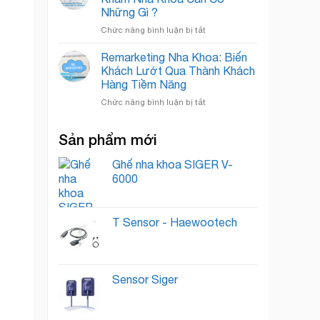
Khoa:
Quốc
Những Gì ?
Bí
Tế
ở
Chức năng bình luận bị tắt
Quyết
Xây
“Nuôi
Dựng
Dưỡng”
Remarketing Nha Khoa: Biến
Thương
Lead
Khách Lướt Qua Thành Khách
Hiệu
Thành
Hàng Tiềm Năng
Phòng
Khách
ở
Chức năng bình luận bị tắt
Khám
Hàng
Remarketing
Nha
Trung
Nha
Khoa
Thành
Sản phẩm mới
Khoa:
Cần
Biến
Có
Khách
Ghế nha khoa SIGER V-
Những
Lướt
Gì
6000
Qua
?
Thành
Khách
T Sensor - Haewootech
Hàng
Tiềm
Năng
Sensor Siger