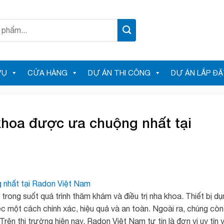
VỤ
CỬA HÀNG
DỰ ÁN THI CÔNG
DỰ ÁN LẮP ĐẶ
khoa được ưa chuộng nhất tại
 trong suốt quá trình thăm khám và điều trị nha khoa. Thiết bị d
ệc một cách chính xác, hiệu quả và an toàn. Ngoài ra, chúng còn
rên thị trường hiện nay, Radon Việt Nam tự tin là đơn vị uy tín 