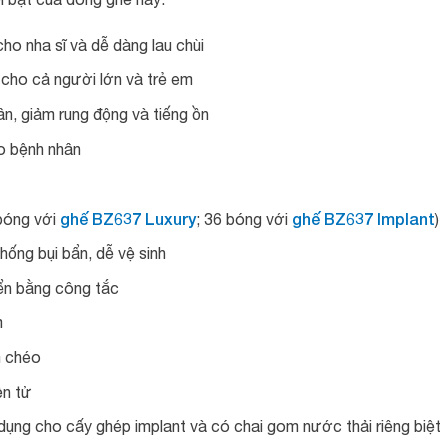
ho nha sĩ và dễ dàng lau chùi
n cho cả người lớn và trẻ em
, giảm rung động và tiếng ồn
o bệnh nhân
ghế BZ637 Luxury
ghế BZ637 Implant
bóng với
; 36 bóng với
)
hống bụi bẩn, dễ vệ sinh
iển bằng công tắc
m
m chéo
ện tử
 dụng cho cấy ghép implant và có chai gom nước thải riêng biệt