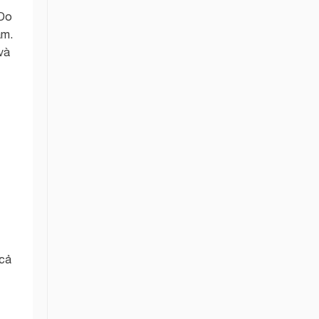
 Do
ám.
và
 cả