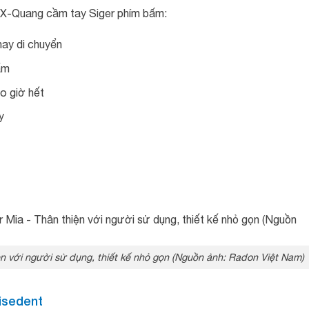
 X-Quang cầm tay Siger phím bấm:
 hay di chuyển
ấm
o giờ hết
y
n với người sử dụng, thiết kế nhỏ gọn (Nguồn ảnh: Radon Việt Nam)
Wisedent