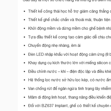
Thiết kế công thái học hỗ trợ giảm căng thẳng c
Thiết kế ghế chắc chắn và thoải mái, thuận tiệ
Khởi động mềm và dừng mềm cho ghế bệnh nhân
Tựa đầu thiết kế cong tạo cảm giác dễ chịu ch
Chuyển động nhẹ nhàng, êm ái
Đèn LED nhập khẩu với hoạt động cảm ứng (8 
Khay dụng cụ kích thước lớn với miếng silicon c
Điều chỉnh nước – khí – điện độc lập và điều kh
Hệ thống lọc nước sở hữu lọc kép, có nước ấ
Van chống rút để ngăn ngừa tình trạng lây nhiễ
Mâm di động linh hoạt, thang nâng điều khiển đi
Đối với BZ637 Implant, ghế có thiết kế chuyên