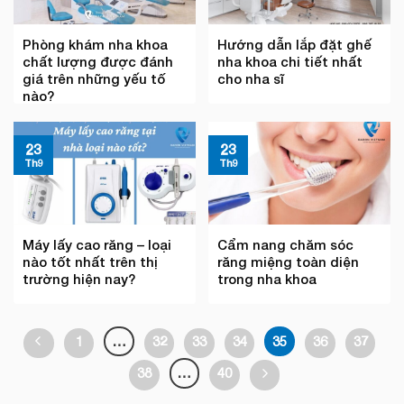
Phòng khám nha khoa
Hướng dẫn lắp đặt ghế
chất lượng được đánh
nha khoa chi tiết nhất
giá trên những yếu tố
cho nha sĩ
nào?
23
23
Th9
Th9
Máy lấy cao răng – loại
Cẩm nang chăm sóc
nào tốt nhất trên thị
răng miệng toàn diện
trường hiện nay?
trong nha khoa
1
…
32
33
34
35
36
37
38
…
40