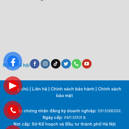
Mạng xã hội
Trang chủ
|
Liên hệ
|
Chính sách bảo hành
|
Chính sách
bảo mật
Số giấy chứng nhận đăng ký doanh nghiệp: 0315065032.
Ngày cấp: 24/12/2018.
Nơi cấp: Sở Kế hoạch và Đầu tư thành phố Hà Nội