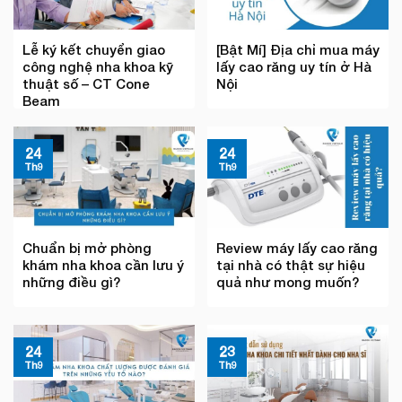
Lễ ký kết chuyển giao
[Bật Mí] Địa chỉ mua máy
công nghệ nha khoa kỹ
lấy cao răng uy tín ở Hà
thuật số – CT Cone
Nội
Beam
24
24
Th9
Th9
Chuẩn bị mở phòng
Review máy lấy cao răng
khám nha khoa cần lưu ý
tại nhà có thật sự hiệu
những điều gì?
quả như mong muốn?
24
23
Th9
Th9