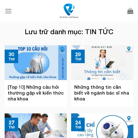
Bỏ
qua
nội
dung
Lưu trữ danh mục:
TIN TỨC
30
29
Th9
Th9
[Top 10] Những câu hỏi
Những thông tin cần
thường gặp về kiến thức
biết về ngành bác sĩ nha
nha khoa
khoa
27
24
Th9
Th9