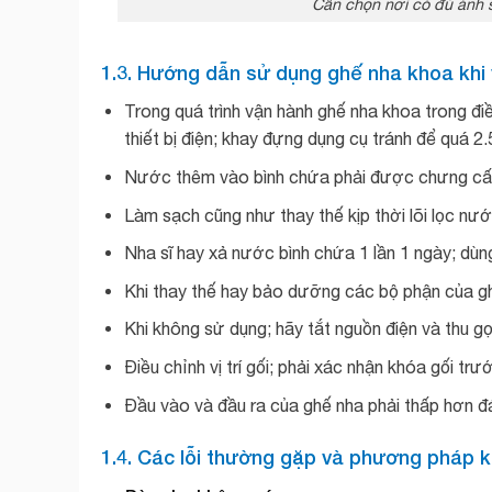
Cần chọn nơi có đủ ánh s
1.3. Hướng dẫn sử dụng ghế nha khoa khi
Trong quá trình vận hành ghế nha khoa trong đi
thiết bị điện; khay đựng dụng cụ tránh để quá 2.
Nước thêm vào bình chứa phải được chưng cất 
Làm sạch cũng như thay thế kịp thời lõi lọc nước
Nha sĩ hay xả nước bình chứa 1 lần 1 ngày; dùng
Khi thay thế hay bảo dưỡng các bộ phận của ghế
Khi không sử dụng; hãy tắt nguồn điện và thu gọ
Điều chỉnh vị trí gối; phải xác nhận khóa gối trư
Đầu vào và đầu ra của ghế nha phải thấp hơn đá
1.4. Các lỗi thường gặp và phương pháp 