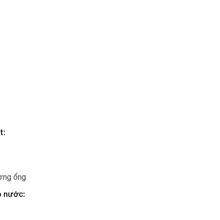
t:
ờng ống
ó nước: