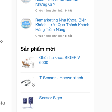
Khoa:
Quốc
Những Gì ?
Bí
Tế
ở
Chức năng bình luận bị tắt
Quyết
Xây
“Nuôi
Dựng
Dưỡng”
Remarketing Nha Khoa: Biến
Thương
Lead
Khách Lướt Qua Thành Khách
Hiệu
Thành
Hàng Tiềm Năng
Phòng
Khách
ở
Chức năng bình luận bị tắt
Khám
Hàng
Remarketing
Nha
Trung
ảo
Nha
Khoa
Thành
Sản phẩm mới
Khoa:
Cần
Biến
Có
Khách
Ghế nha khoa SIGER V-
Những
Lướt
Gì
6000
Qua
?
Thành
Khách
T Sensor - Haewootech
Hàng
Tiềm
Năng
Sensor Siger
iều