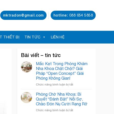
mktradon@gmail.com
hotline: 088 654 5858
T THIẾT BỊ
TIN TỨC
LIÊN HỆ
Bài viết – tin tức
Mắc Kẹt Trong Phòng Khám
Nha Khoa Chật Chội? Giải
Pháp “Open Concept” Giải
Phóng Không Gian!
ở
Chức năng bình luận bị tắt
Mắc
Kẹt
Phòng Chờ Nha Khoa: Bí
Trong
Quyết “Đánh Bật” Nỗi Sợ,
Phòng
Chào Đón Nụ Cười Rạng Rỡ
Khám
ở
Chức năng bình luận bị tắt
Nha