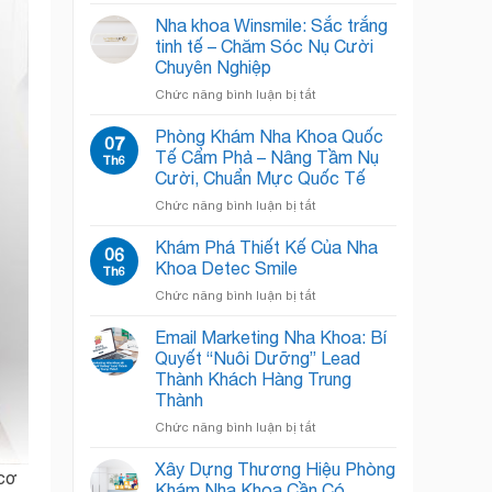
Phòng
Khoa
Chờ
Chật
Nha khoa Winsmile: Sắc trắng
Nha
Chội?
tinh tế – Chăm Sóc Nụ Cười
Khoa:
Giải
Chuyên Nghiệp
Bí
Pháp
ở
Chức năng bình luận bị tắt
Quyết
“Open
Nha
“Đánh
Concept”
khoa
Bật”
Giải
Phòng Khám Nha Khoa Quốc
07
Winsmile:
Nỗi
Phóng
Tế Cẩm Phả – Nâng Tầm Nụ
Th6
Sắc
Sợ,
Không
Cười, Chuẩn Mực Quốc Tế
trắng
Chào
Gian!
ở
Chức năng bình luận bị tắt
tinh
Đón
Phòng
tế
Nụ
Khám
–
Cười
Khám Phá Thiết Kế Của Nha
06
Nha
Chăm
Rạng
Khoa Detec Smile
Th6
Khoa
Sóc
Rỡ
ở
Chức năng bình luận bị tắt
Quốc
Nụ
Khám
Tế
Cười
Phá
Email Marketing Nha Khoa: Bí
Cẩm
Chuyên
Thiết
Phả
Nghiệp
Quyết “Nuôi Dưỡng” Lead
Kế
–
Thành Khách Hàng Trung
Của
Nâng
Thành
Nha
Tầm
Khoa
ở
Chức năng bình luận bị tắt
Nụ
Detec
Email
Cười,
Smile
Marketing
Chuẩn
Xây Dựng Thương Hiệu Phòng
 cơ
Nha
Mực
Khám Nha Khoa Cần Có