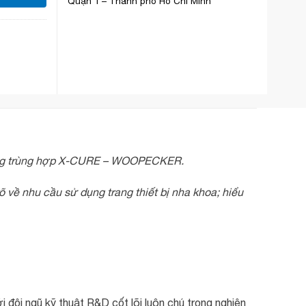
Quận 1 – Thành phố Hồ Chí Minh
quang trùng hợp X-CURE – WOOPECKER.
 về nhu cầu sử dụng trang thiết bị nha khoa; hiểu
i ngũ kỹ thuật R&D cốt lõi luôn chú trọng nghiên