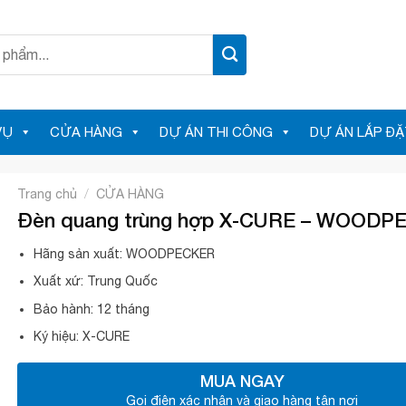
VỤ
CỬA HÀNG
DỰ ÁN THI CÔNG
DỰ ÁN LẮP ĐẶ
/
Trang chủ
CỬA HÀNG
Đèn quang trùng hợp X-CURE – WOODP
Hãng sản xuất: WOODPECKER
Xuất xứ: Trung Quốc
Bảo hành: 12 tháng
Ký hiệu: X-CURE
MUA NGAY
Gọi điện xác nhận và giao hàng tận nơi