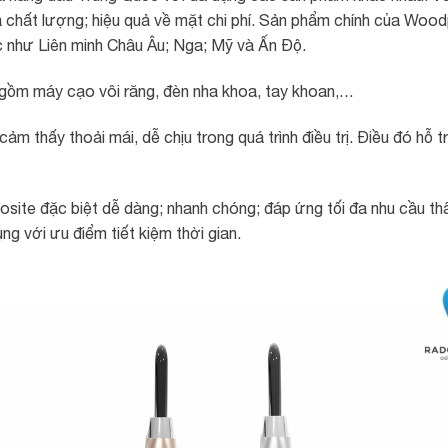
hoa chất lượng; hiệu quả về mặt chi phí. Sản phẩm chính của W
c như Liên minh Châu Âu; Nga; Mỹ và Ấn Độ.
ồm máy cạo vôi răng, đèn nha khoa, tay khoan,…
ảm thấy thoải mái, dễ chịu trong quá trình điều trị. Điều đó hỗ 
posite đặc biệt dễ dàng; nhanh chóng; đáp ứng tối đa nhu cầu
ng với ưu điểm tiết kiệm thời gian.