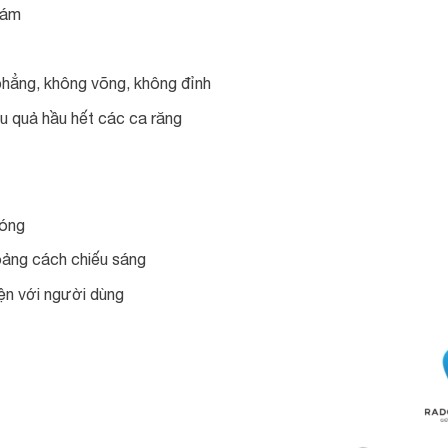
hám
 phẳng, không võng, không đỉnh
u quả hầu hết các ca răng
hóng
hoảng cách chiếu sáng
iện với người dùng