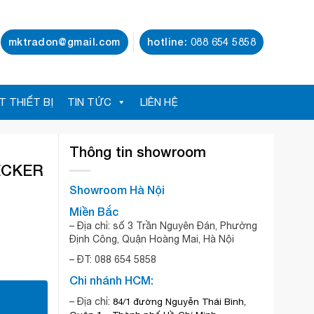
mktradon@gmail.com
hotline: 088 654 5858
T THIẾT BỊ
TIN TỨC
LIÊN HỆ
Thông tin showroom
ECKER
Showroom Hà Nội
Miền Bắc
– Địa chỉ: số 3 Trần Nguyên Đán, Phường
Định Công, Quận Hoàng Mai, Hà Nội
– ĐT:
088 654 5858
Chi nhánh HCM:
– Địa chỉ:
84/1 đường Nguyễn Thái Bình,