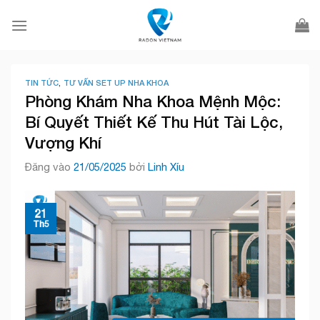
Bỏ
qua
nội
dung
TIN TỨC
,
TƯ VẤN SET UP NHA KHOA
Phòng Khám Nha Khoa Mệnh Mộc:
Bí Quyết Thiết Kế Thu Hút Tài Lộc,
Vượng Khí
Đăng vào
21/05/2025
bởi
Linh Xíu
21
Th5