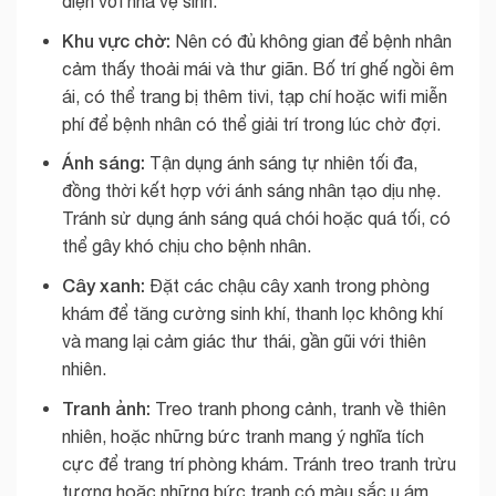
diện với nhà vệ sinh.
Khu vực chờ:
Nên có đủ không gian để bệnh nhân
cảm thấy thoải mái và thư giãn. Bố trí ghế ngồi êm
ái, có thể trang bị thêm tivi, tạp chí hoặc wifi miễn
phí để bệnh nhân có thể giải trí trong lúc chờ đợi.
Ánh sáng:
Tận dụng ánh sáng tự nhiên tối đa,
đồng thời kết hợp với ánh sáng nhân tạo dịu nhẹ.
Tránh sử dụng ánh sáng quá chói hoặc quá tối, có
thể gây khó chịu cho bệnh nhân.
Cây xanh:
Đặt các chậu cây xanh trong phòng
khám để tăng cường sinh khí, thanh lọc không khí
và mang lại cảm giác thư thái, gần gũi với thiên
nhiên.
Tranh ảnh:
Treo tranh phong cảnh, tranh về thiên
nhiên, hoặc những bức tranh mang ý nghĩa tích
cực để trang trí phòng khám. Tránh treo tranh trừu
tượng hoặc những bức tranh có màu sắc u ám.