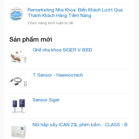
Chuẩn
Xây
Quyết
Mực
Dựng
Remarketing Nha Khoa: Biến Khách Lướt Qua
“Nuôi
Quốc
Thương
Thành Khách Hàng Tiềm Năng
Dưỡng”
Tế
Hiệu
Lead
ở
Chức năng bình luận bị tắt
Phòng
Thành
Remarketing
Khám
Khách
Nha
Nha
Hàng
Sản phẩm mới
Khoa:
Khoa
Trung
Biến
Cần
Thành
Khách
Ghế nha khoa SIGER V-6000
Có
Lướt
Những
Qua
Gì
Thành
?
Khách
T Sensor - Haewootech
Hàng
Tiềm
Năng
Sensor Siger
Nồi hấp sấy ICAN 23L phím bấm - CLASS - B