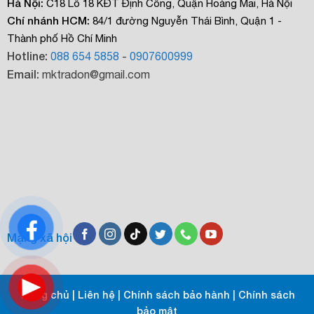
Hà Nội:
C18 Lô 18 KĐT Định Công, Quận Hoàng Mai, Hà Nội
Chí nhánh HCM:
84/1 đường Nguyễn Thái Bình, Quận 1 -
Thành phố Hồ Chí Minh
Hotline:
088 654 5858
-
0907600999
Email:
mktradon@gmail.com
Mạng xã hội
Trang chủ
|
Liên hệ
|
Chính sách bảo hành
|
Chính sách
bảo mật