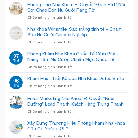
Kẹt
Phòng Chờ Nha Khoa: Bí Quyết “Đánh Bật” Nỗi
Trong
Sợ, Chào Đón Nụ Cười Rạng Rỡ
Phòng
ở
Chức năng bình luận bị tắt
Khám
Phòng
Nha
Chờ
Nha khoa Winsmile: Sắc trắng tinh tế – Chăm
Khoa
Nha
Sóc Nụ Cười Chuyên Nghiệp
Chật
Khoa:
Chội?
ở
Chức năng bình luận bị tắt
Bí
Giải
Nha
Quyết
Pháp
khoa
Phòng Khám Nha Khoa Quốc Tế Cẩm Phả –
“Đánh
07
“Open
Winsmile:
Nâng Tầm Nụ Cười, Chuẩn Mực Quốc Tế
Bật”
Th6
Concept”
Sắc
Nỗi
Giải
ở
Chức năng bình luận bị tắt
trắng
Sợ,
Phóng
Phòng
tinh
Chào
Không
Khám
Khám Phá Thiết Kế Của Nha Khoa Detec Smile
tế
06
Đón
Gian!
Nha
–
Th6
Nụ
ở
Chức năng bình luận bị tắt
Khoa
Chăm
Cười
Khám
Quốc
Sóc
Rạng
Phá
Email Marketing Nha Khoa: Bí Quyết “Nuôi
Tế
Nụ
Rỡ
Thiết
Cẩm
Dưỡng” Lead Thành Khách Hàng Trung Thành
Cười
Kế
Phả
Chuyên
ở
Chức năng bình luận bị tắt
Của
–
Nghiệp
Email
Nha
Nâng
Marketing
Khoa
Xây Dựng Thương Hiệu Phòng Khám Nha Khoa
Tầm
Nha
Detec
Cần Có Những Gì ?
Nụ
Khoa:
Smile
Cười,
ở
Chức năng bình luận bị tắt
Bí