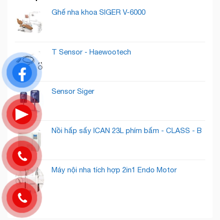
Biến
Cần
Thành
Khách
Ghế nha khoa SIGER V-6000
Có
Lướt
Những
Qua
Gì
Thành
?
Khách
T Sensor - Haewootech
Hàng
Tiềm
Năng
Sensor Siger
Nồi hấp sấy ICAN 23L phím bấm - CLASS - B
Máy nội nha tích hợp 2in1 Endo Motor