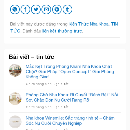
Bài viết này được đăng trong
Kiến Thức Nha Khoa
,
TIN
TỨC
. Đánh dấu
liên kết thường trực
.
Bài viết – tin tức
Mắc Kẹt Trong Phòng Khám Nha Khoa Chật
Chội? Giải Pháp “Open Concept” Giải Phóng
Không Gian!
ở
Chức năng bình luận bị tắt
Mắc
Kẹt
Phòng Chờ Nha Khoa: Bí Quyết “Đánh Bật” Nỗi
Trong
Sợ, Chào Đón Nụ Cười Rạng Rỡ
Phòng
ở
Chức năng bình luận bị tắt
Khám
Phòng
Nha
Chờ
Nha khoa Winsmile: Sắc trắng tinh tế – Chăm
Khoa
Nha
Sóc Nụ Cười Chuyên Nghiệp
Chật
Khoa:
Chội?
ở