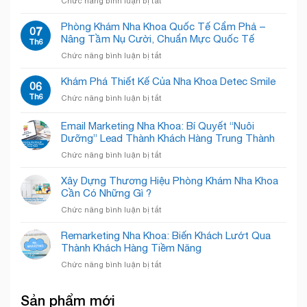
Chức năng bình luận bị tắt
Bí
Giải
Nha
Quyết
Pháp
khoa
Phòng Khám Nha Khoa Quốc Tế Cẩm Phả –
“Đánh
07
“Open
Winsmile:
Nâng Tầm Nụ Cười, Chuẩn Mực Quốc Tế
Bật”
Th6
Concept”
Sắc
Nỗi
Giải
ở
Chức năng bình luận bị tắt
trắng
Sợ,
Phóng
Phòng
tinh
Chào
Không
Khám
Khám Phá Thiết Kế Của Nha Khoa Detec Smile
tế
06
Đón
Gian!
Nha
–
Th6
Nụ
ở
Chức năng bình luận bị tắt
Khoa
Chăm
Cười
Khám
Quốc
Sóc
Rạng
Phá
Email Marketing Nha Khoa: Bí Quyết “Nuôi
Tế
Nụ
Rỡ
Thiết
Cẩm
Dưỡng” Lead Thành Khách Hàng Trung Thành
Cười
Kế
Phả
Chuyên
ở
Chức năng bình luận bị tắt
Của
–
Nghiệp
Email
Nha
Nâng
Marketing
Khoa
Xây Dựng Thương Hiệu Phòng Khám Nha Khoa
Tầm
Nha
Detec
Cần Có Những Gì ?
Nụ
Khoa:
Smile
Cười,
ở
Chức năng bình luận bị tắt
Bí
Chuẩn
Xây
Quyết
Mực
Dựng
Remarketing Nha Khoa: Biến Khách Lướt Qua
“Nuôi
Quốc
Thương
Thành Khách Hàng Tiềm Năng
Dưỡng”
Tế
Hiệu
Lead
ở
Chức năng bình luận bị tắt
Phòng
Thành
Remarketing
Khám
Khách
Nha
Nha
Hàng
Sản phẩm mới
Khoa:
Khoa
Trung