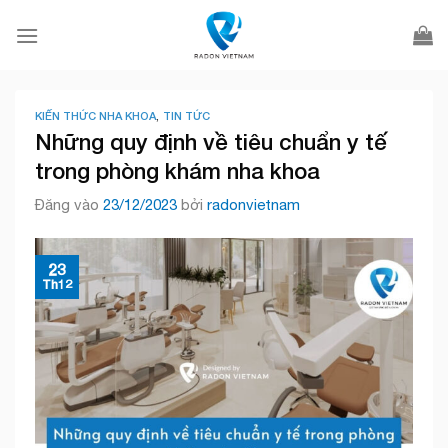
Bỏ
qua
nội
dung
KIẾN THỨC NHA KHOA
,
TIN TỨC
Những quy định về tiêu chuẩn y tế
trong phòng khám nha khoa
Đăng vào
23/12/2023
bởi
radonvietnam
23
Th12