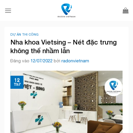
Bỏ
qua
nội
dung
DỰ ÁN THI CÔNG
Nha khoa Vietsing – Nét đặc trưng
không thể nhầm lẫn
Đăng vào
12/07/2022
bởi
radonvietnam
12
Th7