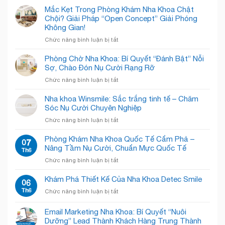
Mắc Kẹt Trong Phòng Khám Nha Khoa Chật
Chội? Giải Pháp “Open Concept” Giải Phóng
Không Gian!
ở
Chức năng bình luận bị tắt
Mắc
Kẹt
Phòng Chờ Nha Khoa: Bí Quyết “Đánh Bật” Nỗi
Trong
Sợ, Chào Đón Nụ Cười Rạng Rỡ
Phòng
ở
Chức năng bình luận bị tắt
Khám
Phòng
Nha
Chờ
Nha khoa Winsmile: Sắc trắng tinh tế – Chăm
Khoa
Nha
Sóc Nụ Cười Chuyên Nghiệp
Chật
Khoa:
Chội?
ở
Chức năng bình luận bị tắt
Bí
Giải
Nha
Quyết
Pháp
khoa
Phòng Khám Nha Khoa Quốc Tế Cẩm Phả –
“Đánh
07
“Open
Winsmile:
Nâng Tầm Nụ Cười, Chuẩn Mực Quốc Tế
Bật”
Th6
Concept”
Sắc
Nỗi
Giải
ở
Chức năng bình luận bị tắt
trắng
Sợ,
Phóng
Phòng
tinh
Chào
Không
Khám
Khám Phá Thiết Kế Của Nha Khoa Detec Smile
tế
06
Đón
Gian!
Nha
–
Th6
Nụ
ở
Chức năng bình luận bị tắt
Khoa
Chăm
Cười
Khám
Quốc
Sóc
Rạng
Phá
Email Marketing Nha Khoa: Bí Quyết “Nuôi
Tế
Nụ
Rỡ
Thiết
Cẩm
Dưỡng” Lead Thành Khách Hàng Trung Thành
Cười
Kế