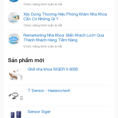
Phả
Chuyên
ở
Chức năng bình luận bị tắt
Của
–
Nghiệp
Email
Nha
Nâng
Marketing
Khoa
Xây Dựng Thương Hiệu Phòng Khám Nha Khoa
Tầm
Nha
Detec
Cần Có Những Gì ?
Nụ
Khoa:
Smile
Cười,
ở
Chức năng bình luận bị tắt
Bí
Chuẩn
Xây
Quyết
Mực
Dựng
Remarketing Nha Khoa: Biến Khách Lướt Qua
“Nuôi
Quốc
Thương
Thành Khách Hàng Tiềm Năng
Dưỡng”
Tế
Hiệu
Lead
ở
Chức năng bình luận bị tắt
Phòng
Thành
Remarketing
Khám
Khách
Nha
Nha
Hàng
Sản phẩm mới
Khoa:
Khoa
Trung
Biến
Cần
Thành
Khách
Ghế nha khoa SIGER V-6000
Có
Lướt
Những
Qua
Gì
Thành
?
Khách
T Sensor - Haewootech
Hàng
Tiềm
Năng
Sensor Siger