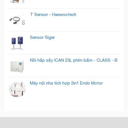
Qua
Gì
Thành
?
Khách
T Sensor - Haewootech
Hàng
Tiềm
Năng
Sensor Siger
Nồi hấp sấy ICAN 23L phím bấm - CLASS - B
Máy nội nha tích hợp 2in1 Endo Motor