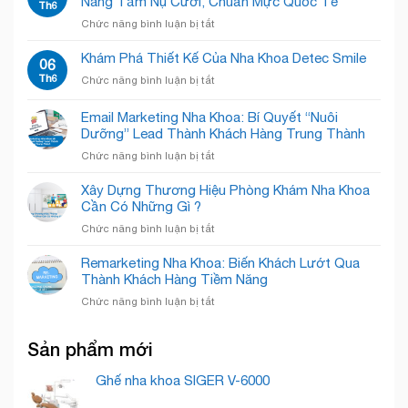
Nâng Tầm Nụ Cười, Chuẩn Mực Quốc Tế
Bật”
Th6
Concept”
Sắc
Nỗi
Giải
ở
Chức năng bình luận bị tắt
trắng
Sợ,
Phóng
Phòng
tinh
Chào
Không
Khám
Khám Phá Thiết Kế Của Nha Khoa Detec Smile
tế
06
Đón
Gian!
Nha
–
Th6
Nụ
ở
Chức năng bình luận bị tắt
Khoa
Chăm
Cười
Khám
Quốc
Sóc
Rạng
Phá
Email Marketing Nha Khoa: Bí Quyết “Nuôi
Tế
Nụ
Rỡ
Thiết
Cẩm
Dưỡng” Lead Thành Khách Hàng Trung Thành
Cười
Kế
Phả
Chuyên
ở
Chức năng bình luận bị tắt
Của
–
Nghiệp
Email
Nha
Nâng
Marketing
Khoa
Xây Dựng Thương Hiệu Phòng Khám Nha Khoa
Tầm
Nha
Detec
Cần Có Những Gì ?
Nụ
Khoa:
Smile
Cười,
ở
Chức năng bình luận bị tắt
Bí
Chuẩn
Xây
Quyết
Mực
Dựng
Remarketing Nha Khoa: Biến Khách Lướt Qua
“Nuôi
Quốc
Thương
Thành Khách Hàng Tiềm Năng
Dưỡng”
Tế
Hiệu
Lead
ở
Chức năng bình luận bị tắt
Phòng
Thành
Remarketing
Khám
Khách
Nha
Nha
Hàng
Sản phẩm mới
Khoa:
Khoa
Trung
Biến
Cần
Thành
Khách
Ghế nha khoa SIGER V-6000
Có
Lướt
Những