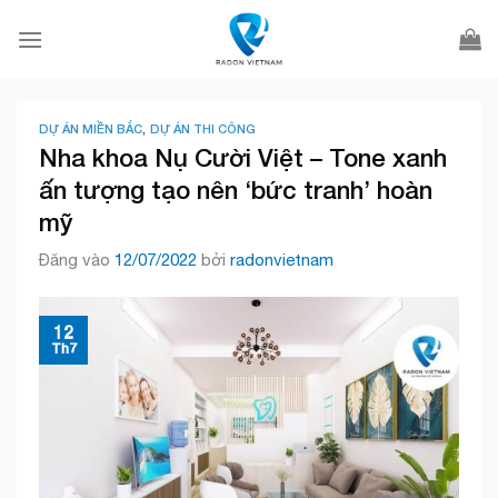
Bỏ
qua
nội
dung
DỰ ÁN MIỀN BẮC
,
DỰ ÁN THI CÔNG
Nha khoa Nụ Cười Việt – Tone xanh
ấn tượng tạo nên ‘bức tranh’ hoàn
mỹ
Đăng vào
12/07/2022
bởi
radonvietnam
12
Th7