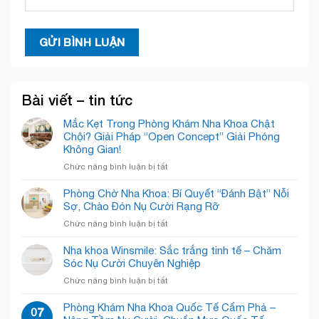
Bài viết – tin tức
Mắc Kẹt Trong Phòng Khám Nha Khoa Chật
Chội? Giải Pháp “Open Concept” Giải Phóng
Không Gian!
ở
Chức năng bình luận bị tắt
Mắc
Kẹt
Phòng Chờ Nha Khoa: Bí Quyết “Đánh Bật” Nỗi
Trong
Sợ, Chào Đón Nụ Cười Rạng Rỡ
Phòng
ở
Chức năng bình luận bị tắt
Khám
Phòng
Nha
Chờ
Nha khoa Winsmile: Sắc trắng tinh tế – Chăm
Khoa
Nha
Sóc Nụ Cười Chuyên Nghiệp
Chật
Khoa:
Chội?
ở
Chức năng bình luận bị tắt
Bí
Giải
Nha
Quyết
Pháp
khoa
Phòng Khám Nha Khoa Quốc Tế Cẩm Phả –
“Đánh
07
“Open
Winsmile: