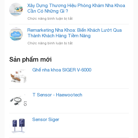
Nâng
Marketing
Khoa
Xây Dựng Thương Hiệu Phòng Khám Nha Khoa
Tầm
Nha
Detec
Cần Có Những Gì ?
Nụ
Khoa:
Smile
Cười,
ở
Chức năng bình luận bị tắt
Bí
Chuẩn
Xây
Quyết
Mực
Dựng
Remarketing Nha Khoa: Biến Khách Lướt Qua
“Nuôi
Quốc
Thương
Thành Khách Hàng Tiềm Năng
Dưỡng”
Tế
Hiệu
Lead
ở
Chức năng bình luận bị tắt
Phòng
Thành
Remarketing
Khám
Khách
Nha
Nha
Hàng
Sản phẩm mới
Khoa:
Khoa
Trung
Biến
Cần
Thành
Khách
Ghế nha khoa SIGER V-6000
Có
Lướt
Những
Qua
Gì
Thành
?
Khách
T Sensor - Haewootech
Hàng
Tiềm
Năng
Sensor Siger