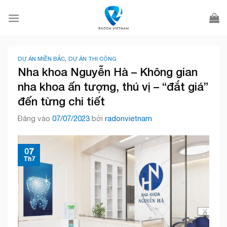
Bỏ
qua
nội
dung
DỰ ÁN MIỀN BẮC
,
DỰ ÁN THI CÔNG
Nha khoa Nguyễn Hà – Không gian
nha khoa ấn tượng, thú vị – “đắt giá”
đến từng chi tiết
Đăng vào
07/07/2023
bởi
radonvietnam
07
Th7