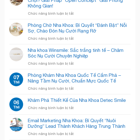
Chội? Giải Pháp “Open Concept” Giải Phóng
Không Gian!
ở
Chức năng bình luận bị tắt
Mắc
Kẹt
Phòng Chờ Nha Khoa: Bí Quyết “Đánh Bật” Nỗi
Trong
Sợ, Chào Đón Nụ Cười Rạng Rỡ
Phòng
ở
Chức năng bình luận bị tắt
Khám
Phòng
Nha
Chờ
Nha khoa Winsmile: Sắc trắng tinh tế – Chăm
Khoa
Nha
Sóc Nụ Cười Chuyên Nghiệp
Chật
Khoa:
Chội?
ở
Chức năng bình luận bị tắt
Bí
Giải
Nha
Quyết
Pháp
khoa
Phòng Khám Nha Khoa Quốc Tế Cẩm Phả –
“Đánh
07
“Open
Winsmile:
Nâng Tầm Nụ Cười, Chuẩn Mực Quốc Tế
Bật”
Th6
Concept”
Sắc
Nỗi
Giải
ở
Chức năng bình luận bị tắt
trắng
Sợ,
Phóng
Phòng
tinh
Chào
Không
Khám
Khám Phá Thiết Kế Của Nha Khoa Detec Smile
tế
06
Đón
Gian!
Nha
–
Th6
Nụ
ở
Chức năng bình luận bị tắt
Khoa
Chăm
Cười
Khám
Quốc
Sóc
Rạng
Phá
Email Marketing Nha Khoa: Bí Quyết “Nuôi
Tế
Nụ
Rỡ
Thiết
Cẩm
Dưỡng” Lead Thành Khách Hàng Trung Thành
Cười
Kế
Phả
Chuyên
ở
Chức năng bình luận bị tắt
Của
–
Nghiệp
Email
Nha