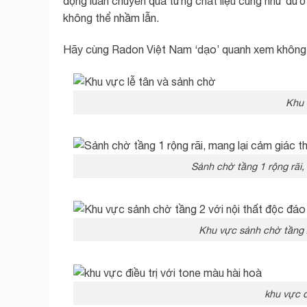
động luân chuyển qua từng chất liệu cũng như đườ
không thể nhầm lẫn.
Hãy cùng Radon Việt Nam ‘dạo’ quanh xem không 
Khu 
Sảnh chờ tầng 1 rộng rãi,
Khu vực sảnh chờ tầng 
khu vực đ