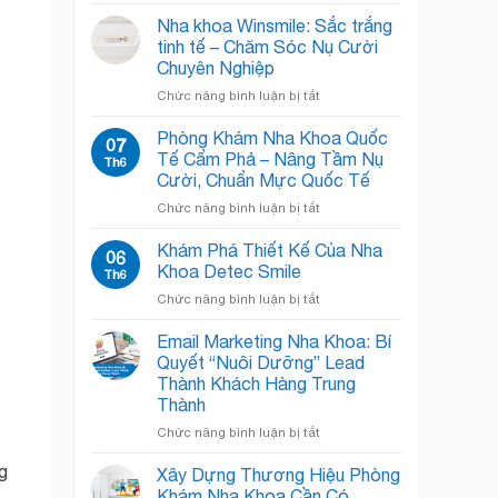
Phòng
Khoa
Chờ
Chật
Nha khoa Winsmile: Sắc trắng
Nha
Chội?
tinh tế – Chăm Sóc Nụ Cười
Khoa:
Giải
Chuyên Nghiệp
Bí
Pháp
ở
Chức năng bình luận bị tắt
Quyết
“Open
Nha
“Đánh
Concept”
khoa
Bật”
Giải
Phòng Khám Nha Khoa Quốc
07
Winsmile:
Nỗi
Phóng
Tế Cẩm Phả – Nâng Tầm Nụ
Th6
Sắc
Sợ,
Không
Cười, Chuẩn Mực Quốc Tế
trắng
Chào
Gian!
ở
Chức năng bình luận bị tắt
tinh
Đón
Phòng
tế
Nụ
Khám
–
Cười
Khám Phá Thiết Kế Của Nha
06
Nha
Chăm
Rạng
Khoa Detec Smile
Th6
Khoa
Sóc
Rỡ
ở
Chức năng bình luận bị tắt
Quốc
Nụ
Khám
Tế
Cười
Phá
Email Marketing Nha Khoa: Bí
Cẩm
Chuyên
Thiết
Phả
Nghiệp
Quyết “Nuôi Dưỡng” Lead
Kế
–
Thành Khách Hàng Trung
Của
Nâng
Thành
Nha
Tầm
Khoa
ở
Chức năng bình luận bị tắt
Nụ
Detec
Email
Cười,
Smile
Marketing
g
Chuẩn
Xây Dựng Thương Hiệu Phòng
Nha
Mực
Khám Nha Khoa Cần Có