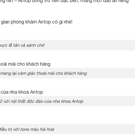
ng nét – Antop bỗng trở nên đặc biệt, mang một dấu ấn riêng
gian phòng khám Antop có gì nhé!
vực lễ tân và sảnh chờ
 mang lại cảm giác thoải mái cho khách hàng
2 với nội thất độc đáo của nha khoa Antop
iều trị với tone màu hài hoà