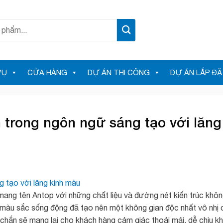
VỤ
CỬA HÀNG
DỰ ÁN THI CÔNG
DỰ ÁN LẮP ĐẶ
 trong ngôn ngữ sáng tạo với lăng
 mang tên Antop với những chất liệu và đường nét kiến trúc khô
 màu sắc sống động đã tạo nên một không gian độc nhất vô nhị 
chắn sẽ mang lại cho khách hàng cảm giác thoải mái, dễ chịu kh