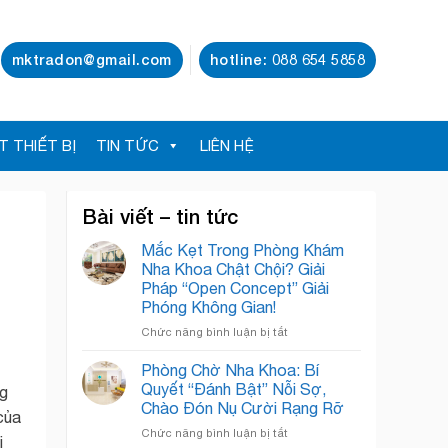
mktradon@gmail.com
hotline: 088 654 5858
T THIẾT BỊ
TIN TỨC
LIÊN HỆ
Bài viết – tin tức
Mắc Kẹt Trong Phòng Khám
Nha Khoa Chật Chội? Giải
Pháp “Open Concept” Giải
Phóng Không Gian!
ở
Chức năng bình luận bị tắt
Mắc
Kẹt
Phòng Chờ Nha Khoa: Bí
Trong
Quyết “Đánh Bật” Nỗi Sợ,
ng
Phòng
Chào Đón Nụ Cười Rạng Rỡ
của
Khám
ở
Chức năng bình luận bị tắt
Nha
i