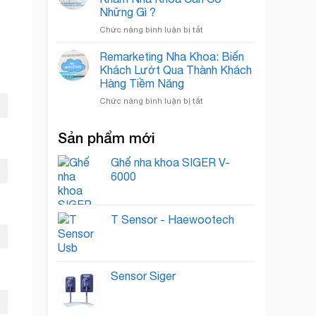
Khoa:
Quốc
Những Gì ?
Bí
Tế
ở
Chức năng bình luận bị tắt
Quyết
Xây
“Nuôi
Dựng
Dưỡng”
Remarketing Nha Khoa: Biến
Thương
Lead
Khách Lướt Qua Thành Khách
Hiệu
Thành
Hàng Tiềm Năng
Phòng
Khách
ở
Chức năng bình luận bị tắt
Khám
Hàng
Remarketing
Nha
Trung
Nha
Khoa
Thành
Sản phẩm mới
Khoa:
Cần
Biến
Có
Khách
Ghế nha khoa SIGER V-
Những
Lướt
Gì
6000
Qua
?
Thành
Khách
T Sensor - Haewootech
Hàng
Tiềm
Năng
Sensor Siger