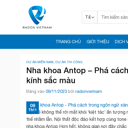
Bỏ
qua
Tìm
nội
kiếm:
dung
TRANG CHỦ
GIỚI THIỆU
DỊCH 
DỰ ÁN MIỀN NAM
,
DỰ ÁN THI CÔNG
Nha khoa Antop – Phá cách
kính sắc màu
Đăng vào
09/11/2023
bởi
radonvietnam
09
Th11
Bạn sẽ không thể rời mắt khỏi ‘kiệt tác’ ấn tượng
thể nhầm lẫn. Nội thất độc đáo kết hợp cùng tone
nha khoa Antop Hơn hết, không gian nơi đây chắc 