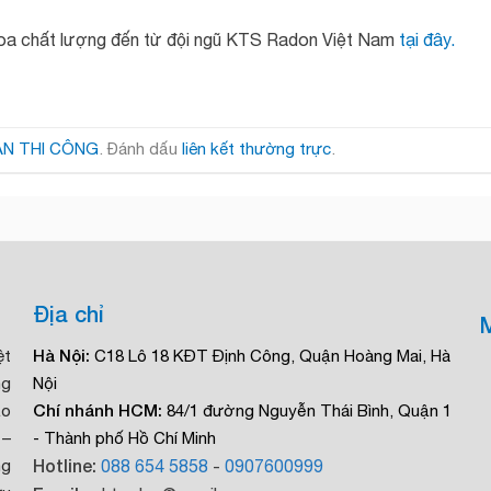
hoa chất lượng đến từ đội ngũ KTS Radon Việt Nam
tại đây.
ÁN THI CÔNG
. Đánh dấu
liên kết thường trực
.
Địa chỉ
Hà Nội:
ệt
C18 Lô 18 KĐT Định Công, Quận Hoàng Mai, Hà
ng
Nội
Chí nhánh HCM:
ạo
84/1 đường Nguyễn Thái Bình, Quận 1
 –
- Thành phố Hồ Chí Minh
Hotline:
ng
088 654 5858
-
0907600999