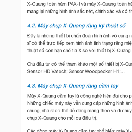
X-Quang toàn hàm PAX-I và máy X-Quang toàn hàm P
mang lại những hình ảnh sắc nét, chính xác và có thể
4.2. Máy chụp X-Quang răng kỹ thuật số
Đây là những thiết bị chẩn đoán hình ảnh vô cùng 
sĩ có thể trực tiếp xem hình ảnh tình trạng răng m
thuật số còn hạn chế tia X so với thiết bị X-Quan
Chủ đầu tư có thể tham khảo một số thiết bị X-Qu
Sensor HD Vatech; Sensor Woodpecker H1;…
4.3. Máy chụp X-Quang răng cầm tay
Máy X-Quang cầm tay là công nghệ hiện đại cho p
Những chiếc máy này vẫn cung cấp những hình ảnh s
chúng, nha sĩ có thể dễ dàng mang theo và di chuyển
chụp X-Quang cho mỗi ca điều trị.
Các dòng máy X-Quang cầm tay phổ biến: máy X