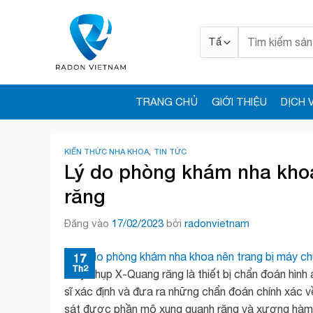
Bỏ
qua
Tìm
nội
kiếm:
dung
TRANG CHỦ
GIỚI THIỆU
DỊCH 
KIẾN THỨC NHA KHOA
,
TIN TỨC
Lý do phòng khám nha kho
răng
Đăng vào
17/02/2023
bởi
radonvietnam
17
Th2
Máy chụp X-Quang răng là thiết bị chẩn đoán hìn
sĩ xác định và đưa ra những chẩn đoán chính xác v
sát được phần mô xung quanh răng và xương hàm m