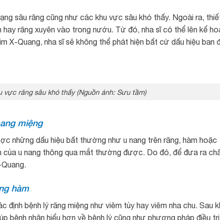
ạng sâu răng cũng như các khu vực sâu khó thấy. Ngoài ra, thiết
ch hay răng xuyên vào trong nướu. Từ đó, nha sĩ có thể lên kế h
him X-Quang, nha sĩ sẽ không thể phát hiện bất cứ dấu hiệu ban 
hu vực răng sâu khó thấy (Nguồn ảnh: Sưu tầm)
hoang miệng
ược những dấu hiệu bất thường như u nang trên răng, hàm hoặc
ển của u nang thông qua mắt thường được. Do đó, để đưa ra ch
X-Quang.
ơng hàm
xác định bệnh lý răng miệng như viêm tủy hay viêm nha chu. Sau k
iúp bệnh nhân hiểu hơn về bệnh lý cũng như phương pháp điều trị