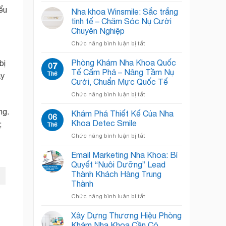
Phòng
Khoa
ểu
Chờ
Chật
Nha khoa Winsmile: Sắc trắng
Nha
Chội?
tinh tế – Chăm Sóc Nụ Cười
Khoa:
Giải
Chuyên Nghiệp
Bí
Pháp
ở
Chức năng bình luận bị tắt
Quyết
“Open
Nha
“Đánh
Concept”
khoa
Bật”
Giải
Phòng Khám Nha Khoa Quốc
bị
07
Winsmile:
Nỗi
Phóng
Tế Cẩm Phả – Nâng Tầm Nụ
Th6
áy
Sắc
Sợ,
Không
Cười, Chuẩn Mực Quốc Tế
trắng
Chào
Gian!
ở
Chức năng bình luận bị tắt
tinh
Đón
Phòng
tế
Nụ
ng.
Khám
–
Cười
Khám Phá Thiết Kế Của Nha
06
Nha
Chăm
Rạng
Khoa Detec Smile
;
Th6
Khoa
Sóc
Rỡ
ở
Chức năng bình luận bị tắt
Quốc
Nụ
Khám
Tế
Cười
Phá
Email Marketing Nha Khoa: Bí
Cẩm
Chuyên
Thiết
Phả
Nghiệp
Quyết “Nuôi Dưỡng” Lead
Kế
–
Thành Khách Hàng Trung
Của
Nâng
Thành
Nha
Tầm
Khoa
ở
Chức năng bình luận bị tắt
Nụ
Detec
Email
Cười,
Smile
Marketing
Chuẩn
Xây Dựng Thương Hiệu Phòng
Nha
Mực
Khám Nha Khoa Cần Có