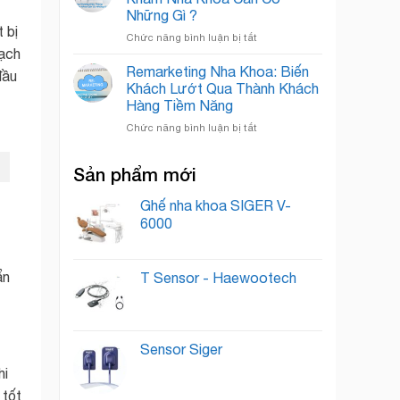
Khoa:
Quốc
Những Gì ?
Bí
Tế
 bị
ở
Chức năng bình luận bị tắt
Quyết
oạch
Xây
“Nuôi
Dựng
Dưỡng”
Remarketing Nha Khoa: Biến
đầu
Thương
Lead
Khách Lướt Qua Thành Khách
Hiệu
Thành
Hàng Tiềm Năng
Phòng
Khách
ở
Chức năng bình luận bị tắt
Khám
Hàng
Remarketing
Nha
Trung
Nha
Khoa
Thành
Sản phẩm mới
Khoa:
Cần
Biến
Có
Khách
Ghế nha khoa SIGER V-
Những
Lướt
Gì
6000
Qua
?
Thành
Khách
ẩn
T Sensor - Haewootech
Hàng
Tiềm
Năng
Sensor Siger
hi
 tốt