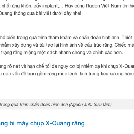
g, nhổ răng khôn, cấy implant,… Hãy cùng Radon Việt Nam tìm hi
-Quang thông qua bài viết dưới đây nhé!
ổ biến trong quá trình thăm khám và chẩn đoán hình ảnh. Thiết 
 nhằm xây dựng và tái tạo lại hình ảnh về cấu trúc răng. Chiếc m
nh trạng răng miệng một cách nhanh chóng và chính xác hơn.
 càng rõ nét và hạn chế tối đa nguy cơ bị nhiễm xạ khi chụp X-Qua
 các vấn đề bao gồm răng mọc lệch; tình trạng tiêu xương hàm
 trong quá trình chẩn đoán hình ảnh (Nguồn ảnh: Sưu tầm)
ang bị máy chụp X-Quang răng