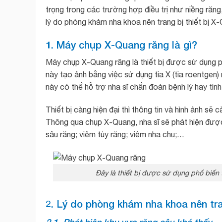
trọng trong các trường hợp điều trị như niềng răn
lý do phòng khám nha khoa nên trang bị thiết bị X
1. Máy chụp X-Quang răng là gì?
Máy chụp X-Quang răng là thiết bị được sử dụng ph
này tạo ảnh bằng việc sử dụng tia X (tia roentgen)
này có thể hỗ trợ nha sĩ chẩn đoán bệnh lý hay tì
Thiết bị càng hiện đại thì thông tin và hình ảnh sẽ
Thông qua chụp X-Quang, nha sĩ sẽ phát hiện được
sâu răng; viêm tủy răng; viêm nha chu;…
Đây là thiết bị được sử dụng phổ biến
2. Lý do phòng khám nha khoa nên tr
2.1. Phát hiện khu vực răng sâu khó thấy