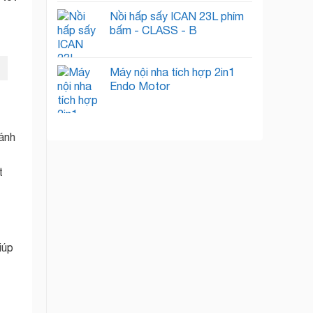
Nồi hấp sấy ICAN 23L phím
bấm - CLASS - B
Máy nội nha tích hợp 2in1
Endo Motor
 ánh
t
iúp