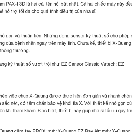
AX-I 3D là hai cái tên nổi bật nhất. Cả hai chiếc máy này đề
 hỗ trợ tối đa cho quá trình điều trị của nha sĩ.
nhỏ gọn và thuận tiện. Những dòng sensor kỹ thuật số cho phép 
iệng của bệnh nhân ngay trên máy tính. Chưa kể, thiết bị X-Quang
g thông thường.
ang kỹ thuật số vượt trội như EZ Sensor Classic Vatech; EZ
hép việc chụp X-Quang được thực hiện đơn giản và nhanh chón
ắc nét, có tấm chắn bảo vệ khỏi tia X. Với thiết kế nhỏ gọn c
 khi thăm khám. Đặc biệt, thiết bị này giúp nha sĩ tối ưu quy trì
-Quang cầm tay PROX; máy X-Quang EZ Ray Air; máy X-Quang