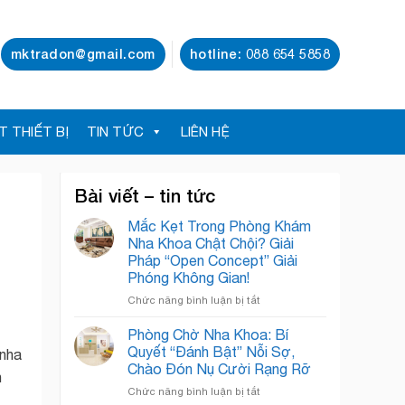
mktradon@gmail.com
hotline: 088 654 5858
T THIẾT BỊ
TIN TỨC
LIÊN HỆ
Bài viết – tin tức
Mắc Kẹt Trong Phòng Khám
Nha Khoa Chật Chội? Giải
Pháp “Open Concept” Giải
Phóng Không Gian!
ở
Chức năng bình luận bị tắt
Mắc
Kẹt
Phòng Chờ Nha Khoa: Bí
Trong
Quyết “Đánh Bật” Nỗi Sợ,
 nha
Phòng
Chào Đón Nụ Cười Rạng Rỡ
n
Khám
ở
Chức năng bình luận bị tắt
Nha