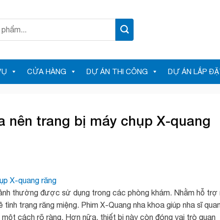
VỤ
CỬA HÀNG
DỰ ÁN THI CÔNG
DỰ ÁN LẮP ĐẶ
a nên trang bị máy chụp X-quang
h ảnh thường được sử dụng trong các phòng khám. Nhằm hỗ trợ
ề tình trạng răng miệng. Phim X-Quang nha khoa giúp nha sĩ qua
ột cách rõ ràng. Hơn nữa, thiết bị này còn đóng vai trò quan