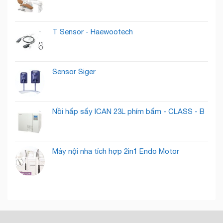
Những
Qua
Gì
Thành
?
Khách
T Sensor - Haewootech
Hàng
Tiềm
Năng
Sensor Siger
Nồi hấp sấy ICAN 23L phím bấm - CLASS - B
Máy nội nha tích hợp 2in1 Endo Motor