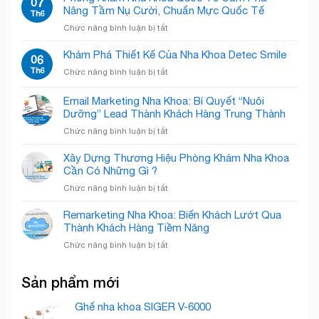
07
“Open
Winsmile:
Nâng Tầm Nụ Cười, Chuẩn Mực Quốc Tế
Bật”
Th6
Concept”
Sắc
Nỗi
Giải
ở
Chức năng bình luận bị tắt
trắng
Sợ,
Phóng
Phòng
tinh
Chào
Không
Khám
Khám Phá Thiết Kế Của Nha Khoa Detec Smile
tế
06
Đón
Gian!
Nha
–
Th6
Nụ
ở
Chức năng bình luận bị tắt
Khoa
Chăm
Cười
Khám
Quốc
Sóc
Rạng
Phá
Email Marketing Nha Khoa: Bí Quyết “Nuôi
Tế
Nụ
Rỡ
Thiết
Cẩm
Dưỡng” Lead Thành Khách Hàng Trung Thành
Cười
Kế
Phả
Chuyên
ở
Chức năng bình luận bị tắt
Của
–
Nghiệp
Email
Nha
Nâng
Marketing
Khoa
Xây Dựng Thương Hiệu Phòng Khám Nha Khoa
Tầm
Nha
Detec
Cần Có Những Gì ?
Nụ
Khoa:
Smile
Cười,
ở
Chức năng bình luận bị tắt
Bí
Chuẩn
Xây
Quyết
Mực
Dựng
Remarketing Nha Khoa: Biến Khách Lướt Qua
“Nuôi
Quốc
Thương
Thành Khách Hàng Tiềm Năng
Dưỡng”
Tế
Hiệu
Lead
ở
Chức năng bình luận bị tắt
Phòng
Thành
Remarketing
Khám
Khách
Nha
Nha
Hàng
Sản phẩm mới
Khoa:
Khoa
Trung
Biến
Cần
Thành
Khách
Ghế nha khoa SIGER V-6000
Có
Lướt