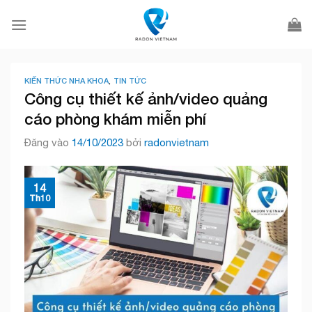
Bỏ
qua
nội
dung
KIẾN THỨC NHA KHOA
,
TIN TỨC
Công cụ thiết kế ảnh/video quảng
cáo phòng khám miễn phí
Đăng vào
14/10/2023
bởi
radonvietnam
14
Th10