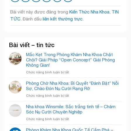
Bài viết này được đăng trong
Kiến Thức Nha Khoa
,
TIN
TỨC
. Đánh dấu
liên kết thường trực
.
Bài viết – tin tức
Mắc Kẹt Trong Phòng Khám Nha Khoa Chật
Chội? Giải Pháp “Open Concept” Giải Phóng
Không Gian!
ở
Chức năng bình luận bị tắt
Mắc
Kẹt
Phòng Chờ Nha Khoa: Bí Quyết “Đánh Bật” Nỗi
Trong
Sợ, Chào Đón Nụ Cười Rạng Rỡ
Phòng
ở
Chức năng bình luận bị tắt
Khám
Phòng
Nha
Chờ
Nha khoa Winsmile: Sắc trắng tinh tế – Chăm
Khoa
Nha
Sóc Nụ Cười Chuyên Nghiệp
Chật
Khoa:
Chội?
ở
Chức năng bình luận bị tắt
Bí
Giải
Nha
Quyết
Pháp
khoa
Phòng Khám Nha Khoa Quốc Tế Cẩm Phả –
“Đánh