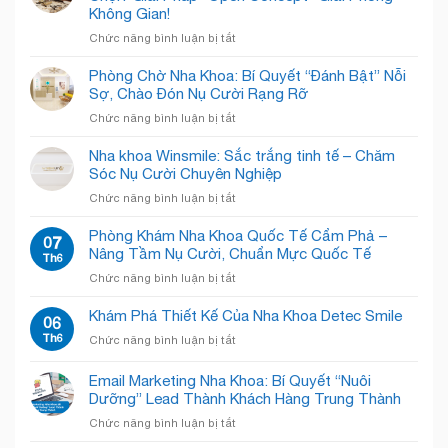
Không Gian!
ở
Chức năng bình luận bị tắt
Mắc
Kẹt
Phòng Chờ Nha Khoa: Bí Quyết “Đánh Bật” Nỗi
Trong
Sợ, Chào Đón Nụ Cười Rạng Rỡ
Phòng
ở
Chức năng bình luận bị tắt
Khám
Phòng
Nha
Chờ
Nha khoa Winsmile: Sắc trắng tinh tế – Chăm
Khoa
Nha
Sóc Nụ Cười Chuyên Nghiệp
Chật
Khoa:
Chội?
ở
Chức năng bình luận bị tắt
Bí
Giải
Nha
Quyết
Pháp
khoa
Phòng Khám Nha Khoa Quốc Tế Cẩm Phả –
“Đánh
07
“Open
Winsmile:
Nâng Tầm Nụ Cười, Chuẩn Mực Quốc Tế
Bật”
Th6
Concept”
Sắc
Nỗi
Giải
ở
Chức năng bình luận bị tắt
trắng
Sợ,
Phóng
Phòng
tinh
Chào
Không
Khám
Khám Phá Thiết Kế Của Nha Khoa Detec Smile
tế
06
Đón
Gian!
Nha
–
Th6
Nụ
ở
Chức năng bình luận bị tắt
Khoa
Chăm
Cười
Khám
Quốc
Sóc
Rạng
Phá
Email Marketing Nha Khoa: Bí Quyết “Nuôi
Tế
Nụ
Rỡ
Thiết
Cẩm
Dưỡng” Lead Thành Khách Hàng Trung Thành
Cười
Kế
Phả
Chuyên
ở
Chức năng bình luận bị tắt
Của
–
Nghiệp
Email
Nha
Nâng