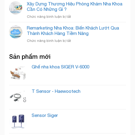
Marketing
Khoa
Xây Dựng Thương Hiệu Phòng Khám Nha Khoa
Tầm
Nha
Detec
Cần Có Những Gì ?
Nụ
Khoa:
Smile
Cười,
ở
Chức năng bình luận bị tắt
Bí
Chuẩn
Xây
Quyết
Mực
Dựng
Remarketing Nha Khoa: Biến Khách Lướt Qua
“Nuôi
Quốc
Thương
Thành Khách Hàng Tiềm Năng
Dưỡng”
Tế
Hiệu
Lead
ở
Chức năng bình luận bị tắt
Phòng
Thành
Remarketing
Khám
Khách
Nha
Nha
Hàng
Sản phẩm mới
Khoa:
Khoa
Trung
Biến
Cần
Thành
Khách
Ghế nha khoa SIGER V-6000
Có
Lướt
Những
Qua
Gì
Thành
?
Khách
T Sensor - Haewootech
Hàng
Tiềm
Năng
Sensor Siger