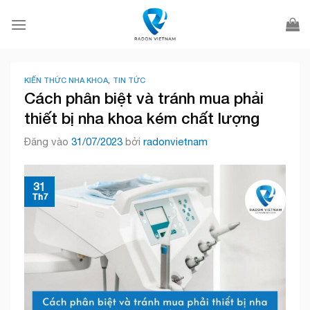
Bỏ
qua
nội
dung
KIẾN THỨC NHA KHOA
,
TIN TỨC
Cách phân biệt và tránh mua phải
thiết bị nha khoa kém chất lượng
Đăng vào
31/07/2023
bởi
radonvietnam
31
Th7