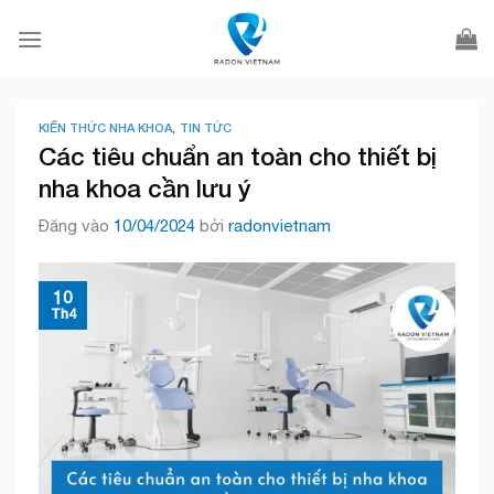
Bỏ
qua
nội
dung
KIẾN THỨC NHA KHOA
,
TIN TỨC
Các tiêu chuẩn an toàn cho thiết bị
nha khoa cần lưu ý
Đăng vào
10/04/2024
bởi
radonvietnam
10
Th4