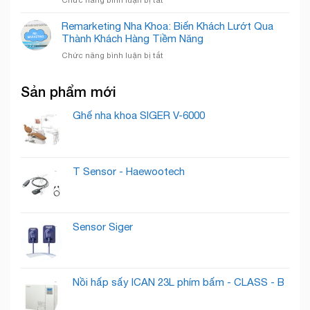
Bí
Chuẩn
Xây
Quyết
Mực
Dựng
Remarketing Nha Khoa: Biến Khách Lướt Qua
“Nuôi
Quốc
Thương
Thành Khách Hàng Tiềm Năng
Dưỡng”
Tế
Hiệu
Lead
ở
Chức năng bình luận bị tắt
Phòng
Thành
Remarketing
Khám
Khách
Nha
Nha
Hàng
Sản phẩm mới
Khoa:
Khoa
Trung
Biến
Cần
Thành
Khách
Ghế nha khoa SIGER V-6000
Có
Lướt
Những
Qua
Gì
Thành
?
Khách
T Sensor - Haewootech
Hàng
Tiềm
Năng
Sensor Siger
Nồi hấp sấy ICAN 23L phím bấm - CLASS - B