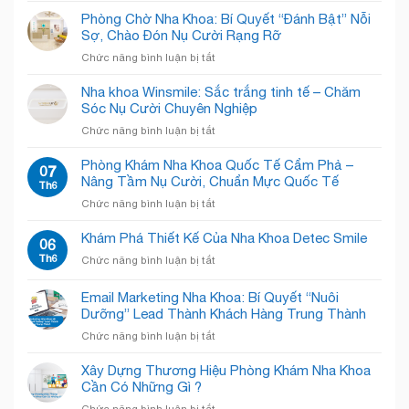
Kẹt
Phòng Chờ Nha Khoa: Bí Quyết “Đánh Bật” Nỗi
Trong
Sợ, Chào Đón Nụ Cười Rạng Rỡ
Phòng
ở
Chức năng bình luận bị tắt
Khám
Phòng
Nha
Chờ
Nha khoa Winsmile: Sắc trắng tinh tế – Chăm
Khoa
Nha
Sóc Nụ Cười Chuyên Nghiệp
Chật
Khoa:
Chội?
ở
Chức năng bình luận bị tắt
Bí
Giải
Nha
Quyết
Pháp
khoa
Phòng Khám Nha Khoa Quốc Tế Cẩm Phả –
“Đánh
07
“Open
Winsmile:
Nâng Tầm Nụ Cười, Chuẩn Mực Quốc Tế
Bật”
Th6
Concept”
Sắc
Nỗi
Giải
ở
Chức năng bình luận bị tắt
trắng
Sợ,
Phóng
Phòng
tinh
Chào
Không
Khám
Khám Phá Thiết Kế Của Nha Khoa Detec Smile
tế
06
Đón
Gian!
Nha
–
Th6
Nụ
ở
Chức năng bình luận bị tắt
Khoa
Chăm
Cười
Khám
Quốc
Sóc
Rạng
Phá
Email Marketing Nha Khoa: Bí Quyết “Nuôi
Tế
Nụ
Rỡ
Thiết
Cẩm
Dưỡng” Lead Thành Khách Hàng Trung Thành
Cười
Kế
Phả
Chuyên
ở
Chức năng bình luận bị tắt
Của
–
Nghiệp
Email
Nha
Nâng
Marketing
Khoa
Xây Dựng Thương Hiệu Phòng Khám Nha Khoa
Tầm
Nha
Detec
Cần Có Những Gì ?
Nụ
Khoa:
Smile
Cười,
ở
Chức năng bình luận bị tắt