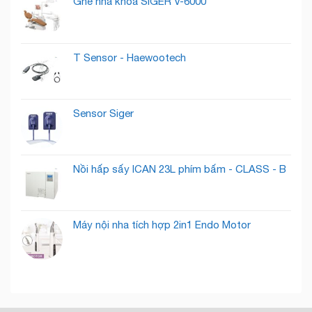
Ghế nha khoa SIGER V-6000
Có
Lướt
Những
Qua
Gì
Thành
?
Khách
T Sensor - Haewootech
Hàng
Tiềm
Năng
Sensor Siger
Nồi hấp sấy ICAN 23L phím bấm - CLASS - B
Máy nội nha tích hợp 2in1 Endo Motor