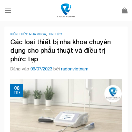
Bỏ
qua
nội
dung
KIẾN THỨC NHA KHOA
,
TIN TỨC
Các loại thiết bị nha khoa chuyên
dụng cho phẫu thuật và điều trị
phức tạp
Đăng vào
06/07/2023
bởi
radonvietnam
06
Th7