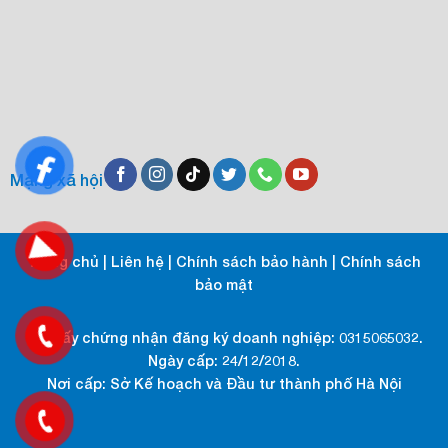
Mạng xã hội
Trang chủ
|
Liên hệ
|
Chính sách bảo hành
|
Chính sách
bảo mật
Số giấy chứng nhận đăng ký doanh nghiệp: 0315065032.
Ngày cấp: 24/12/2018.
Nơi cấp: Sở Kế hoạch và Đầu tư thành phố Hà Nội