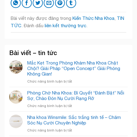
Bài viết này được đăng trong
Kiến Thức Nha Khoa
,
TIN
TỨC
. Đánh dấu
liên kết thường trực
.
Bài viết – tin tức
Mắc Kẹt Trong Phòng Khám Nha Khoa Chật
Chội? Giải Pháp “Open Concept” Giải Phóng
Không Gian!
ở
Chức năng bình luận bị tắt
Mắc
Kẹt
Phòng Chờ Nha Khoa: Bí Quyết “Đánh Bật” Nỗi
Trong
Sợ, Chào Đón Nụ Cười Rạng Rỡ
Phòng
ở
Chức năng bình luận bị tắt
Khám
Phòng
Nha
Chờ
Nha khoa Winsmile: Sắc trắng tinh tế – Chăm
Khoa
Nha
Sóc Nụ Cười Chuyên Nghiệp
Chật
Khoa:
Chội?
ở
Chức năng bình luận bị tắt
Bí
Giải
Nha
Quyết