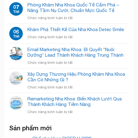
Pháp
khoa
Phòng Khám Nha Khoa Quốc Tế Cẩm Phả –
“Đánh
07
“Open
Winsmile:
Nâng Tầm Nụ Cười, Chuẩn Mực Quốc Tế
Bật”
Th6
Concept”
Sắc
Nỗi
Giải
ở
Chức năng bình luận bị tắt
trắng
Sợ,
Phóng
Phòng
tinh
Chào
Không
Khám
Khám Phá Thiết Kế Của Nha Khoa Detec Smile
tế
06
Đón
Gian!
Nha
–
Th6
Nụ
ở
Chức năng bình luận bị tắt
Khoa
Chăm
Cười
Khám
Quốc
Sóc
Rạng
Phá
Email Marketing Nha Khoa: Bí Quyết “Nuôi
Tế
Nụ
Rỡ
Thiết
Cẩm
Dưỡng” Lead Thành Khách Hàng Trung Thành
Cười
Kế
Phả
Chuyên
ở
Chức năng bình luận bị tắt
Của
–
Nghiệp
Email
Nha
Nâng
Marketing
Khoa
Xây Dựng Thương Hiệu Phòng Khám Nha Khoa
Tầm
Nha
Detec
Cần Có Những Gì ?
Nụ
Khoa:
Smile
Cười,
ở
Chức năng bình luận bị tắt
Bí
Chuẩn
Xây
Quyết
Mực
Dựng
Remarketing Nha Khoa: Biến Khách Lướt Qua
“Nuôi
Quốc
Thương
Thành Khách Hàng Tiềm Năng
Dưỡng”
Tế
Hiệu
Lead
ở
Chức năng bình luận bị tắt
Phòng
Thành
Remarketing
Khám
Khách
Nha
Nha
Hàng
Sản phẩm mới
Khoa:
Khoa
Trung
Biến
Cần
Thành
Khách