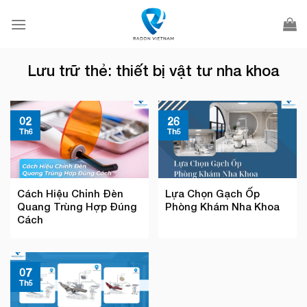
Bỏ
qua
nội
dung
Lưu trữ thẻ:
thiết bị vật tư nha khoa
02
26
Th6
Th5
Cách Hiệu Chỉnh Đèn
Lựa Chọn Gạch Ốp
Quang Trùng Hợp Đúng
Phòng Khám Nha Khoa
Cách
07
Th5