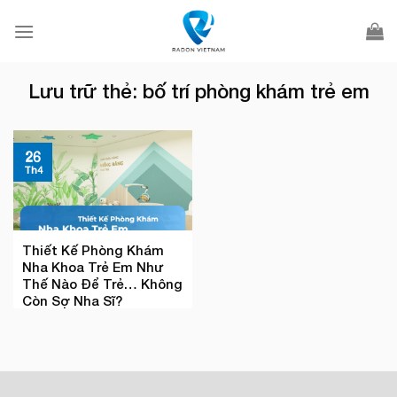
Bỏ
qua
nội
dung
Lưu trữ thẻ:
bố trí phòng khám trẻ em
26
Th4
Thiết Kế Phòng Khám
Nha Khoa Trẻ Em Như
Thế Nào Để Trẻ… Không
Còn Sợ Nha Sĩ?