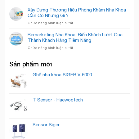
–
Nghiệp
Email
Nha
Nâng
Marketing
Khoa
Xây Dựng Thương Hiệu Phòng Khám Nha Khoa
Tầm
Nha
Detec
Cần Có Những Gì ?
Nụ
Khoa:
Smile
Cười,
ở
Chức năng bình luận bị tắt
Bí
Chuẩn
Xây
Quyết
Mực
Dựng
Remarketing Nha Khoa: Biến Khách Lướt Qua
“Nuôi
Quốc
Thương
Thành Khách Hàng Tiềm Năng
Dưỡng”
Tế
Hiệu
Lead
ở
Chức năng bình luận bị tắt
Phòng
Thành
Remarketing
Khám
Khách
Nha
Nha
Hàng
Sản phẩm mới
Khoa:
Khoa
Trung
Biến
Cần
Thành
Khách
Ghế nha khoa SIGER V-6000
Có
Lướt
Những
Qua
Gì
Thành
?
Khách
T Sensor - Haewootech
Hàng
Tiềm
Năng
Sensor Siger