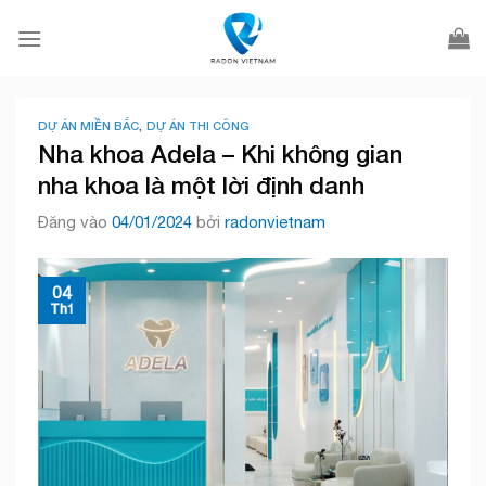
Bỏ
qua
nội
dung
DỰ ÁN MIỀN BẮC
,
DỰ ÁN THI CÔNG
Nha khoa Adela – Khi không gian
nha khoa là một lời định danh
Đăng vào
04/01/2024
bởi
radonvietnam
04
Th1