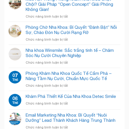
Chội? Giải Pháp “Open Concept” Giải Phóng
Không Gian!
ở
Chức năng bình luận bị tắt
Mắc
Kẹt
Phòng Chờ Nha Khoa: Bí Quyết “Đánh Bật” Nỗi
Trong
Sợ, Chào Đón Nụ Cười Rạng Rỡ
Phòng
ở
Chức năng bình luận bị tắt
Khám
Phòng
Nha
Chờ
Nha khoa Winsmile: Sắc trắng tinh tế – Chăm
Khoa
Nha
Sóc Nụ Cười Chuyên Nghiệp
Chật
Khoa:
Chội?
ở
Chức năng bình luận bị tắt
Bí
Giải
Nha
Quyết
Pháp
khoa
Phòng Khám Nha Khoa Quốc Tế Cẩm Phả –
“Đánh
07
“Open
Winsmile:
Nâng Tầm Nụ Cười, Chuẩn Mực Quốc Tế
Bật”
Th6
Concept”
Sắc
Nỗi
Giải
ở
Chức năng bình luận bị tắt
trắng
Sợ,
Phóng
Phòng
tinh
Chào
Không
Khám
Khám Phá Thiết Kế Của Nha Khoa Detec Smile
tế
06
Đón
Gian!
Nha
–
Th6
Nụ
ở
Chức năng bình luận bị tắt
Khoa
Chăm
Cười
Khám
Quốc
Sóc
Rạng
Phá
Email Marketing Nha Khoa: Bí Quyết “Nuôi
Tế
Nụ
Rỡ
Thiết
Cẩm
Dưỡng” Lead Thành Khách Hàng Trung Thành
Cười
Kế
Phả
Chuyên
ở
Chức năng bình luận bị tắt
Của