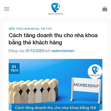
Bỏ
qua
nội
dung
KIẾN THỨC NHA KHOA
,
TIN TỨC
Cách tăng doanh thu cho nha khoa
bằng thẻ khách hàng
Đăng vào
01/12/2023
bởi
radonvietnam
01
Th12