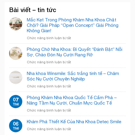
Bài viết – tin tức
Mắc Kẹt Trong Phòng Khám Nha Khoa Chật
Chội? Giải Pháp “Open Concept” Giải Phóng
Không Gian!
ở
Chức năng bình luận bị tắt
Mắc
Kẹt
Phòng Chờ Nha Khoa: Bí Quyết “Đánh Bật” Nỗi
Trong
Sợ, Chào Đón Nụ Cười Rạng Rỡ
Phòng
ở
Chức năng bình luận bị tắt
Khám
Phòng
Nha
Chờ
Nha khoa Winsmile: Sắc trắng tinh tế – Chăm
Khoa
Nha
Sóc Nụ Cười Chuyên Nghiệp
Chật
Khoa:
Chội?
ở
Chức năng bình luận bị tắt
Bí
Giải
Nha
Quyết
Pháp
khoa
Phòng Khám Nha Khoa Quốc Tế Cẩm Phả –
“Đánh
07
“Open
Winsmile:
Nâng Tầm Nụ Cười, Chuẩn Mực Quốc Tế
Bật”
Th6
Concept”
Sắc
Nỗi
Giải
ở
Chức năng bình luận bị tắt
trắng
Sợ,
Phóng
Phòng
tinh
Chào
Không
Khám
Khám Phá Thiết Kế Của Nha Khoa Detec Smile
tế
06
Đón
Gian!
Nha
–
Th6
Nụ
ở
Chức năng bình luận bị tắt
Khoa
Chăm
Cười
Khám