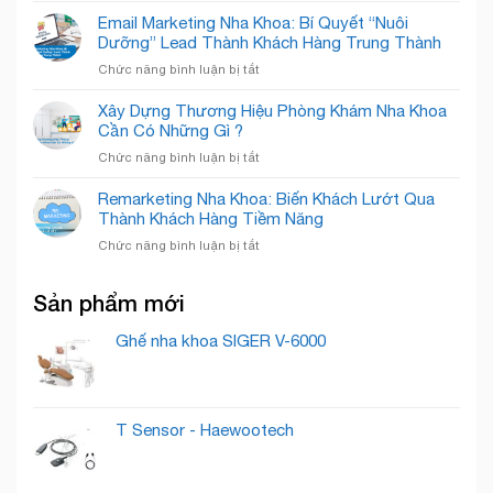
Quốc
Sóc
Rạng
Phá
Email Marketing Nha Khoa: Bí Quyết “Nuôi
Tế
Nụ
Rỡ
Thiết
Cẩm
Dưỡng” Lead Thành Khách Hàng Trung Thành
Cười
Kế
Phả
Chuyên
ở
Chức năng bình luận bị tắt
Của
–
Nghiệp
Email
Nha
Nâng
Marketing
Khoa
Xây Dựng Thương Hiệu Phòng Khám Nha Khoa
Tầm
Nha
Detec
Cần Có Những Gì ?
Nụ
Khoa:
Smile
Cười,
ở
Chức năng bình luận bị tắt
Bí
Chuẩn
Xây
Quyết
Mực
Dựng
Remarketing Nha Khoa: Biến Khách Lướt Qua
“Nuôi
Quốc
Thương
Thành Khách Hàng Tiềm Năng
Dưỡng”
Tế
Hiệu
Lead
ở
Chức năng bình luận bị tắt
Phòng
Thành
Remarketing
Khám
Khách
Nha
Nha
Hàng
Sản phẩm mới
Khoa:
Khoa
Trung
Biến
Cần
Thành
Khách
Ghế nha khoa SIGER V-6000
Có
Lướt
Những
Qua
Gì
Thành
?
Khách
T Sensor - Haewootech
Hàng
Tiềm
Năng