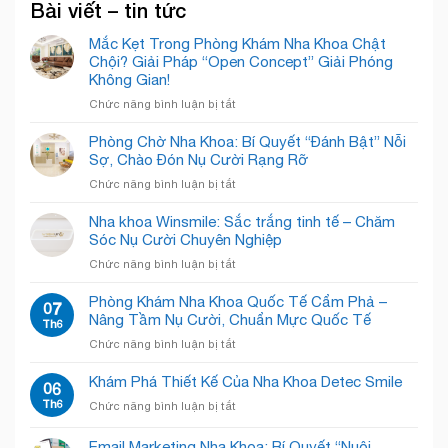
Bài viết – tin tức
Mắc Kẹt Trong Phòng Khám Nha Khoa Chật
Chội? Giải Pháp “Open Concept” Giải Phóng
Không Gian!
ở
Chức năng bình luận bị tắt
Mắc
Kẹt
Phòng Chờ Nha Khoa: Bí Quyết “Đánh Bật” Nỗi
Trong
Sợ, Chào Đón Nụ Cười Rạng Rỡ
Phòng
ở
Chức năng bình luận bị tắt
Khám
Phòng
Nha
Chờ
Nha khoa Winsmile: Sắc trắng tinh tế – Chăm
Khoa
Nha
Sóc Nụ Cười Chuyên Nghiệp
Chật
Khoa:
Chội?
ở
Chức năng bình luận bị tắt
Bí
Giải
Nha
Quyết
Pháp
khoa
Phòng Khám Nha Khoa Quốc Tế Cẩm Phả –
“Đánh
07
“Open
Winsmile:
Nâng Tầm Nụ Cười, Chuẩn Mực Quốc Tế
Bật”
Th6
Concept”
Sắc
Nỗi
Giải
ở
Chức năng bình luận bị tắt
trắng
Sợ,
Phóng
Phòng
tinh
Chào
Không
Khám
Khám Phá Thiết Kế Của Nha Khoa Detec Smile
tế
06
Đón
Gian!
Nha
–
Th6
Nụ
ở
Chức năng bình luận bị tắt
Khoa
Chăm
Cười
Khám
Quốc
Sóc
Rạng
Phá
Email Marketing Nha Khoa: Bí Quyết “Nuôi
Tế