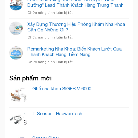
Nụ
Rỡ
Thiết
Cẩm
Dưỡng” Lead Thành Khách Hàng Trung Thành
Cười
Kế
Phả
Chuyên
ở
Chức năng bình luận bị tắt
Của
–
Nghiệp
Email
Nha
Nâng
Marketing
Khoa
Xây Dựng Thương Hiệu Phòng Khám Nha Khoa
Tầm
Nha
Detec
Cần Có Những Gì ?
Nụ
Khoa:
Smile
Cười,
ở
Chức năng bình luận bị tắt
Bí
Chuẩn
Xây
Quyết
Mực
Dựng
Remarketing Nha Khoa: Biến Khách Lướt Qua
“Nuôi
Quốc
Thương
Thành Khách Hàng Tiềm Năng
Dưỡng”
Tế
Hiệu
Lead
ở
Chức năng bình luận bị tắt
Phòng
Thành
Remarketing
Khám
Khách
Nha
Nha
Hàng
Sản phẩm mới
Khoa:
Khoa
Trung
Biến
Cần
Thành
Khách
Ghế nha khoa SIGER V-6000
Có
Lướt
Những
Qua
Gì
Thành
?
Khách
T Sensor - Haewootech
Hàng
Tiềm
Năng