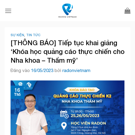
Bỏ
qua
nội
dung
SỰ KIỆN
,
TIN TỨC
[THÔNG BÁO] Tiếp tục khai giảng
‘Khóa học quảng cáo thực chiến cho
Nha khoa – Thẩm mỹ’
Đăng vào
16/05/2023
bởi
radonvietnam
16
Th5