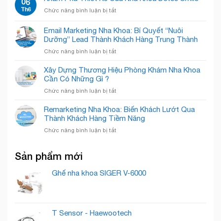
06
Đón
Gian!
Nha
–
Th6
Nụ
ở
Chức năng bình luận bị tắt
Khoa
Chăm
Cười
Khám
Quốc
Sóc
Rạng
Phá
Email Marketing Nha Khoa: Bí Quyết “Nuôi
Tế
Nụ
Rỡ
Thiết
Cẩm
Dưỡng” Lead Thành Khách Hàng Trung Thành
Cười
Kế
Phả
Chuyên
ở
Chức năng bình luận bị tắt
Của
–
Nghiệp
Email
Nha
Nâng
Marketing
Khoa
Xây Dựng Thương Hiệu Phòng Khám Nha Khoa
Tầm
Nha
Detec
Cần Có Những Gì ?
Nụ
Khoa:
Smile
Cười,
ở
Chức năng bình luận bị tắt
Bí
Chuẩn
Xây
Quyết
Mực
Dựng
Remarketing Nha Khoa: Biến Khách Lướt Qua
“Nuôi
Quốc
Thương
Thành Khách Hàng Tiềm Năng
Dưỡng”
Tế
Hiệu
Lead
ở
Chức năng bình luận bị tắt
Phòng
Thành
Remarketing
Khám
Khách
Nha
Nha
Hàng
Sản phẩm mới
Khoa:
Khoa
Trung
Biến
Cần
Thành
Khách
Ghế nha khoa SIGER V-6000
Có
Lướt
Những
Qua
Gì
Thành
?
Khách
T Sensor - Haewootech
Hàng