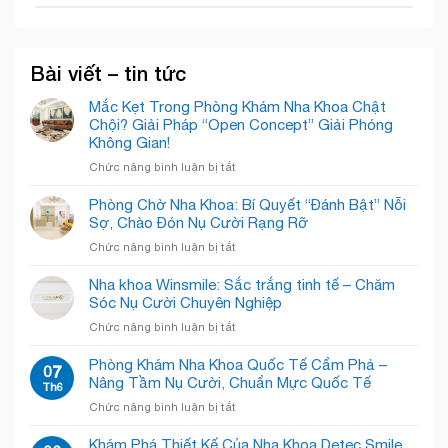
Bài viết – tin tức
Mắc Kẹt Trong Phòng Khám Nha Khoa Chật
Chội? Giải Pháp “Open Concept” Giải Phóng
Không Gian!
ở
Chức năng bình luận bị tắt
Mắc
Kẹt
Phòng Chờ Nha Khoa: Bí Quyết “Đánh Bật” Nỗi
Trong
Sợ, Chào Đón Nụ Cười Rạng Rỡ
Phòng
ở
Chức năng bình luận bị tắt
Khám
Phòng
Nha
Chờ
Nha khoa Winsmile: Sắc trắng tinh tế – Chăm
Khoa
Nha
Sóc Nụ Cười Chuyên Nghiệp
Chật
Khoa:
Chội?
ở
Chức năng bình luận bị tắt
Bí
Giải
Nha
Quyết
Pháp
khoa
Phòng Khám Nha Khoa Quốc Tế Cẩm Phả –
“Đánh
07
“Open
Winsmile:
Nâng Tầm Nụ Cười, Chuẩn Mực Quốc Tế
Bật”
Th6
Concept”
Sắc
Nỗi
Giải
ở
Chức năng bình luận bị tắt
trắng
Sợ,
Phóng
Phòng
tinh
Chào
Không
Khám
Khám Phá Thiết Kế Của Nha Khoa Detec Smile
tế