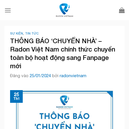
Bỏ
qua
nội
dung
SỰ KIỆN
,
TIN TỨC
THÔNG BÁO ‘CHUYỂN NHÀ’ –
Radon Việt Nam chính thức chuyển
toàn bộ hoạt động sang Fanpage
mới
Đăng vào
25/01/2024
bởi
radonvietnam
25
Th1