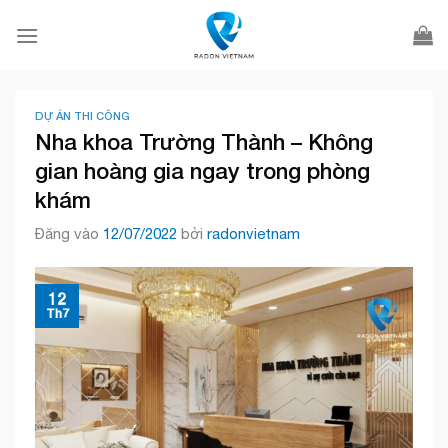
Bỏ
qua
nội
dung
DỰ ÁN THI CÔNG
Nha khoa Trường Thành – Không
gian hoàng gia ngay trong phòng
khám
Đăng vào
12/07/2022
bởi
radonvietnam
12
Th7