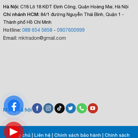
Hà Nội:
C18 Lô 18 KĐT Định Công, Quận Hoàng Mai, Hà Nội
Chí nhánh HCM:
84/1 đường Nguyễn Thái Bình, Quận 1 -
Thành phố Hồ Chí Minh
Hotline:
088 654 5858
-
0907600999
Email:
mktradon@gmail.com
Mạng xã hội
Trang chủ
|
Liên hệ
|
Chính sách bảo hành
|
Chính sách