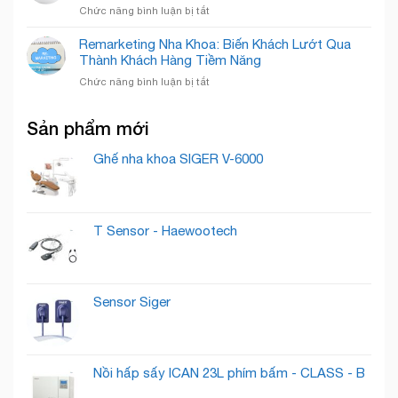
Smile
Cười,
ở
Chức năng bình luận bị tắt
Bí
Chuẩn
Xây
Quyết
Mực
Dựng
Remarketing Nha Khoa: Biến Khách Lướt Qua
“Nuôi
Quốc
Thương
Thành Khách Hàng Tiềm Năng
Dưỡng”
Tế
Hiệu
Lead
ở
Chức năng bình luận bị tắt
Phòng
Thành
Remarketing
Khám
Khách
Nha
Nha
Hàng
Sản phẩm mới
Khoa:
Khoa
Trung
Biến
Cần
Thành
Khách
Ghế nha khoa SIGER V-6000
Có
Lướt
Những
Qua
Gì
Thành
?
Khách
T Sensor - Haewootech
Hàng
Tiềm
Năng
Sensor Siger
Nồi hấp sấy ICAN 23L phím bấm - CLASS - B