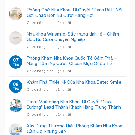
Mắc
Kẹt
Phòng Chờ Nha Khoa: Bí Quyết “Đánh Bật” Nỗi
Trong
Sợ, Chào Đón Nụ Cười Rạng Rỡ
Phòng
ở
Chức năng bình luận bị tắt
Khám
Phòng
Nha
Chờ
Nha khoa Winsmile: Sắc trắng tinh tế – Chăm
Khoa
Nha
Sóc Nụ Cười Chuyên Nghiệp
Chật
Khoa:
Chội?
ở
Chức năng bình luận bị tắt
Bí
Giải
Nha
Quyết
Pháp
khoa
Phòng Khám Nha Khoa Quốc Tế Cẩm Phả –
“Đánh
07
“Open
Winsmile:
Nâng Tầm Nụ Cười, Chuẩn Mực Quốc Tế
Bật”
Th6
Concept”
Sắc
Nỗi
Giải
ở
Chức năng bình luận bị tắt
trắng
Sợ,
Phóng
Phòng
tinh
Chào
Không
Khám
Khám Phá Thiết Kế Của Nha Khoa Detec Smile
tế
06
Đón
Gian!
Nha
–
Th6
Nụ
ở
Chức năng bình luận bị tắt
Khoa
Chăm
Cười
Khám
Quốc
Sóc
Rạng
Phá
Email Marketing Nha Khoa: Bí Quyết “Nuôi
Tế
Nụ
Rỡ
Thiết
Cẩm
Dưỡng” Lead Thành Khách Hàng Trung Thành
Cười
Kế
Phả
Chuyên
ở
Chức năng bình luận bị tắt
Của
–
Nghiệp
Email
Nha
Nâng
Marketing
Khoa
Xây Dựng Thương Hiệu Phòng Khám Nha Khoa
Tầm
Nha
Detec
Cần Có Những Gì ?
Nụ
Khoa: