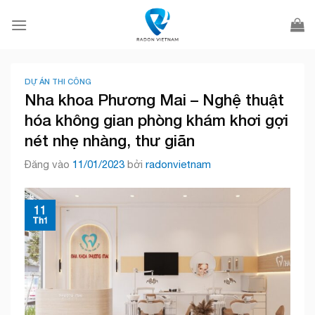
Bỏ
qua
nội
dung
DỰ ÁN THI CÔNG
Nha khoa Phương Mai – Nghệ thuật
hóa không gian phòng khám khơi gợi
nét nhẹ nhàng, thư giãn
Đăng vào
11/01/2023
bởi
radonvietnam
11
Th1