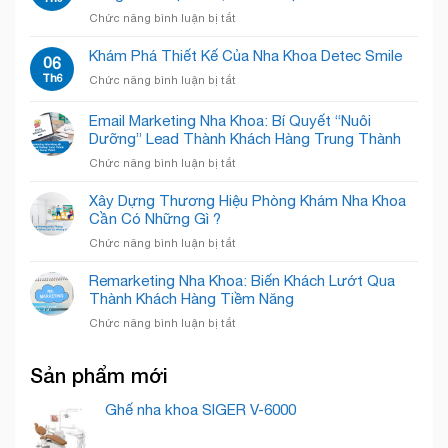
Sắc
Nỗi
Giải
ở
Chức năng bình luận bị tắt
trắng
Sợ,
Phóng
Phòng
tinh
Chào
Không
Khám
Khám Phá Thiết Kế Của Nha Khoa Detec Smile
tế
06
Đón
Gian!
Nha
–
Th6
Nụ
ở
Chức năng bình luận bị tắt
Khoa
Chăm
Cười
Khám
Quốc
Sóc
Rạng
Phá
Email Marketing Nha Khoa: Bí Quyết “Nuôi
Tế
Nụ
Rỡ
Thiết
Cẩm
Dưỡng” Lead Thành Khách Hàng Trung Thành
Cười
Kế
Phả
Chuyên
ở
Chức năng bình luận bị tắt
Của
–
Nghiệp
Email
Nha
Nâng
Marketing
Khoa
Xây Dựng Thương Hiệu Phòng Khám Nha Khoa
Tầm
Nha
Detec
Cần Có Những Gì ?
Nụ
Khoa:
Smile
Cười,
ở
Chức năng bình luận bị tắt
Bí
Chuẩn
Xây
Quyết
Mực
Dựng
Remarketing Nha Khoa: Biến Khách Lướt Qua
“Nuôi
Quốc
Thương
Thành Khách Hàng Tiềm Năng
Dưỡng”
Tế
Hiệu
Lead
ở
Chức năng bình luận bị tắt
Phòng
Thành
Remarketing
Khám
Khách
Nha
Nha
Hàng
Sản phẩm mới
Khoa:
Khoa
Trung
Biến
Cần
Thành
Khách
Ghế nha khoa SIGER V-6000
Có
Lướt
Những
Qua
Gì