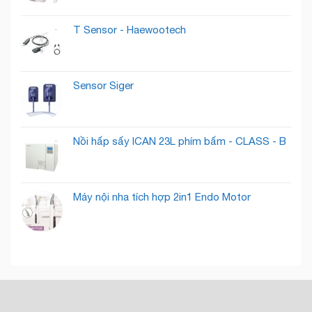
Thành
?
Khách
T Sensor - Haewootech
Hàng
Tiềm
Năng
Sensor Siger
Nồi hấp sấy ICAN 23L phím bấm - CLASS - B
Máy nội nha tích hợp 2in1 Endo Motor