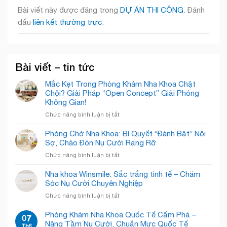
Bài viết này được đăng trong
DỰ ÁN THI CÔNG
. Đánh
dấu
liên kết thường trực
.
Bài viết – tin tức
Mắc Kẹt Trong Phòng Khám Nha Khoa Chật
Chội? Giải Pháp “Open Concept” Giải Phóng
Không Gian!
ở
Chức năng bình luận bị tắt
Mắc
Kẹt
Phòng Chờ Nha Khoa: Bí Quyết “Đánh Bật” Nỗi
Trong
Sợ, Chào Đón Nụ Cười Rạng Rỡ
Phòng
ở
Chức năng bình luận bị tắt
Khám
Phòng
Nha
Chờ
Nha khoa Winsmile: Sắc trắng tinh tế – Chăm
Khoa
Nha
Sóc Nụ Cười Chuyên Nghiệp
Chật
Khoa:
Chội?
ở
Chức năng bình luận bị tắt
Bí
Giải
Nha
Quyết
Pháp
khoa
Phòng Khám Nha Khoa Quốc Tế Cẩm Phả –
“Đánh
07
“Open
Winsmile:
Nâng Tầm Nụ Cười, Chuẩn Mực Quốc Tế
Bật”
Th6
Concept”