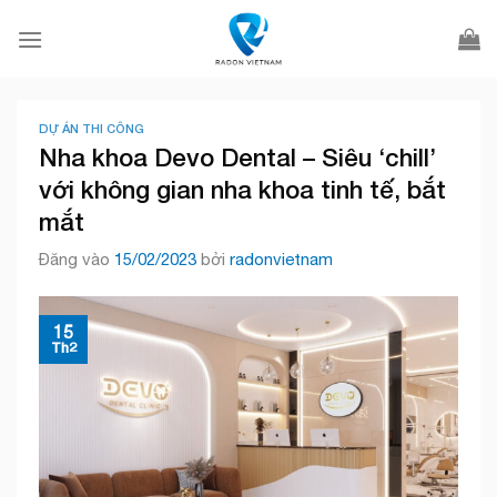
Bỏ
qua
nội
dung
DỰ ÁN THI CÔNG
Nha khoa Devo Dental – Siêu ‘chill’
với không gian nha khoa tinh tế, bắt
mắt
Đăng vào
15/02/2023
bởi
radonvietnam
15
Th2