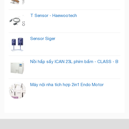
Qua
Gì
Thành
?
Khách
T Sensor - Haewootech
Hàng
Tiềm
Năng
Sensor Siger
Nồi hấp sấy ICAN 23L phím bấm - CLASS - B
Máy nội nha tích hợp 2in1 Endo Motor