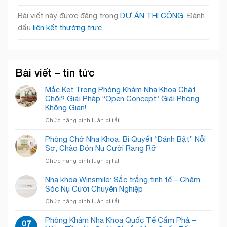
Bài viết này được đăng trong
DỰ ÁN THI CÔNG
. Đánh
dấu
liên kết thường trực
.
Bài viết – tin tức
Mắc Kẹt Trong Phòng Khám Nha Khoa Chật
Chội? Giải Pháp “Open Concept” Giải Phóng
Không Gian!
ở
Chức năng bình luận bị tắt
Mắc
Kẹt
Phòng Chờ Nha Khoa: Bí Quyết “Đánh Bật” Nỗi
Trong
Sợ, Chào Đón Nụ Cười Rạng Rỡ
Phòng
ở
Chức năng bình luận bị tắt
Khám
Phòng
Nha
Chờ
Nha khoa Winsmile: Sắc trắng tinh tế – Chăm
Khoa
Nha
Sóc Nụ Cười Chuyên Nghiệp
Chật
Khoa:
Chội?
ở
Chức năng bình luận bị tắt
Bí
Giải
Nha
Quyết
Pháp
khoa
Phòng Khám Nha Khoa Quốc Tế Cẩm Phả –
“Đánh
07
“Open
Winsmile: