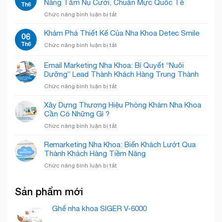
Nâng Tầm Nụ Cười, Chuẩn Mực Quốc Tế
Bật”
Th6
Concept”
Sắc
Nỗi
Giải
ở
Chức năng bình luận bị tắt
trắng
Sợ,
Phóng
Phòng
tinh
Chào
Không
Khám
Khám Phá Thiết Kế Của Nha Khoa Detec Smile
tế
06
Đón
Gian!
Nha
–
Th6
Nụ
ở
Chức năng bình luận bị tắt
Khoa
Chăm
Cười
Khám
Quốc
Sóc
Rạng
Phá
Email Marketing Nha Khoa: Bí Quyết “Nuôi
Tế
Nụ
Rỡ
Thiết
Cẩm
Dưỡng” Lead Thành Khách Hàng Trung Thành
Cười
Kế
Phả
Chuyên
ở
Chức năng bình luận bị tắt
Của
–
Nghiệp
Email
Nha
Nâng
Marketing
Khoa
Xây Dựng Thương Hiệu Phòng Khám Nha Khoa
Tầm
Nha
Detec
Cần Có Những Gì ?
Nụ
Khoa:
Smile
Cười,
ở
Chức năng bình luận bị tắt
Bí
Chuẩn
Xây
Quyết
Mực
Dựng
Remarketing Nha Khoa: Biến Khách Lướt Qua
“Nuôi
Quốc
Thương
Thành Khách Hàng Tiềm Năng
Dưỡng”
Tế
Hiệu
Lead
ở
Chức năng bình luận bị tắt
Phòng
Thành
Remarketing
Khám
Khách
Nha
Nha
Hàng
Sản phẩm mới
Khoa:
Khoa
Trung
Biến
Cần
Thành
Khách
Ghế nha khoa SIGER V-6000
Có
Lướt
Những