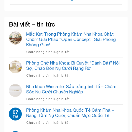
Bài viết – tin tức
Mắc Kẹt Trong Phòng Khám Nha Khoa Chật
Chội? Giải Pháp “Open Concept” Giải Phóng
Không Gian!
ở
Chức năng bình luận bị tắt
Mắc
Kẹt
Phòng Chờ Nha Khoa: Bí Quyết “Đánh Bật” Nỗi
Trong
Sợ, Chào Đón Nụ Cười Rạng Rỡ
Phòng
ở
Chức năng bình luận bị tắt
Khám
Phòng
Nha
Chờ
Nha khoa Winsmile: Sắc trắng tinh tế – Chăm
Khoa
Nha
Sóc Nụ Cười Chuyên Nghiệp
Chật
Khoa:
Chội?
ở
Chức năng bình luận bị tắt
Bí
Giải
Nha
Quyết
Pháp
khoa
Phòng Khám Nha Khoa Quốc Tế Cẩm Phả –
“Đánh
07
“Open
Winsmile:
Nâng Tầm Nụ Cười, Chuẩn Mực Quốc Tế
Bật”
Th6
Concept”
Sắc
Nỗi
Giải
ở
Chức năng bình luận bị tắt
trắng
Sợ,
Phóng
Phòng
tinh
Chào
Không