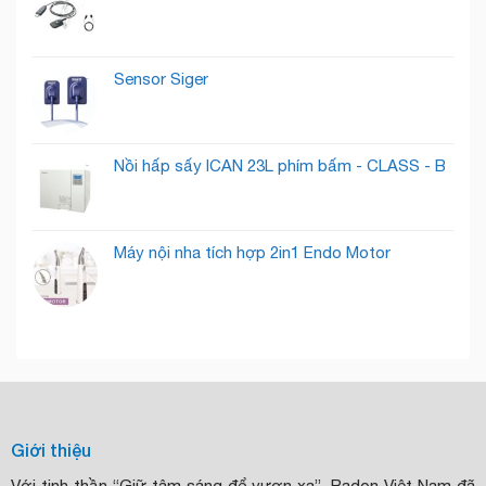
Tiềm
Năng
Sensor Siger
Nồi hấp sấy ICAN 23L phím bấm - CLASS - B
Máy nội nha tích hợp 2in1 Endo Motor
Giới thiệu
Với tinh thần “Giữ tâm sáng để vươn xa”, Radon Việt Nam đã