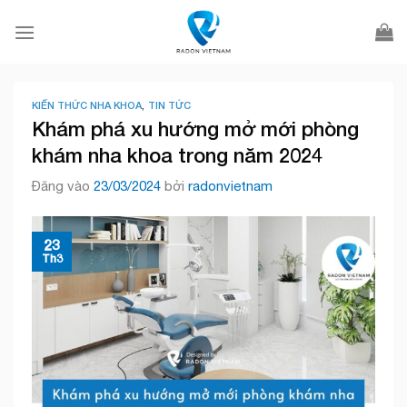
Bỏ
qua
nội
dung
KIẾN THỨC NHA KHOA
,
TIN TỨC
Khám phá xu hướng mở mới phòng
khám nha khoa trong năm 2024
Đăng vào
23/03/2024
bởi
radonvietnam
23
Th3