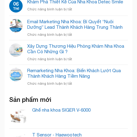
Khám
Khám Phá Thiết Kế Của Nha Khoa Detec Smile
tế
06
Đón
Gian!
Nha
–
Th6
Nụ
ở
Chức năng bình luận bị tắt
Khoa
Chăm
Cười
Khám
Quốc
Sóc
Rạng
Phá
Email Marketing Nha Khoa: Bí Quyết “Nuôi
Tế
Nụ
Rỡ
Thiết
Cẩm
Dưỡng” Lead Thành Khách Hàng Trung Thành
Cười
Kế
Phả
Chuyên
ở
Chức năng bình luận bị tắt
Của
–
Nghiệp
Email
Nha
Nâng
Marketing
Khoa
Xây Dựng Thương Hiệu Phòng Khám Nha Khoa
Tầm
Nha
Detec
Cần Có Những Gì ?
Nụ
Khoa:
Smile
Cười,
ở
Chức năng bình luận bị tắt
Bí
Chuẩn
Xây
Quyết
Mực
Dựng
Remarketing Nha Khoa: Biến Khách Lướt Qua
“Nuôi
Quốc
Thương
Thành Khách Hàng Tiềm Năng
Dưỡng”
Tế
Hiệu
Lead
ở
Chức năng bình luận bị tắt
Phòng
Thành
Remarketing
Khám
Khách
Nha
Nha
Hàng
Sản phẩm mới
Khoa:
Khoa
Trung
Biến
Cần
Thành
Khách
Ghế nha khoa SIGER V-6000
Có
Lướt
Những
Qua
Gì
Thành
?
Khách
T Sensor - Haewootech
Hàng